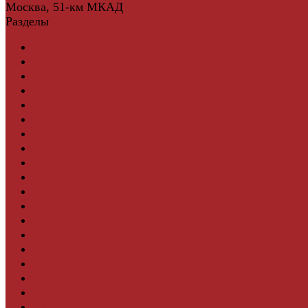
Москва, 51-км МКАД
Разделы
Керамическая плитка
Свет
Мебель и Интерьер
Мебельная фурнитура
Фасадные панели
Террасная доска ДПК
Виниловый сайдинг
Водосточная система
Ламинат
Грядки ДПК
Двери
Ковры
Комплектующие
Клей для паркета и массивной доски
Дверная фурнитура
Кровля
Регулируемые опоры
Ступени из ДПК
Фасадная плитка