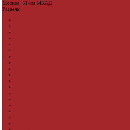
Москва, 51-км МКАД
Разделы
Керамическая плитка
Свет
Мебель и Интерьер
Мебельная фурнитура
Фасадные панели
Террасная доска ДПК
Виниловый сайдинг
Водосточная система
Ламинат
Грядки ДПК
Двери
Ковры
Комплектующие
Клей для паркета и массивной доски
Дверная фурнитура
Кровля
Регулируемые опоры
Ступени из ДПК
Фасадная плитка