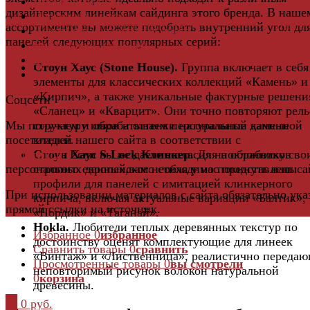
Пробковый пол
дизайнерским линейкам сайдинга этого бренда. В наше
Паркетная доска
ассортименте вы можете подобрать внутренний угол дл
Инженерная паркетная доска
панелей следующих популярных серий:
Виниловый ламинат
Винты для ручек
Стоун Хаус (Stone House).
Группа включает в себя
Массивная доска
элементы для классических коллекций «Камень» и
«Кирпич», а также уникальные фактурные решени
Соцсети
«Сланец» и «Кварцит». Они точно повторяют рель
структуру швов и оттенки натуральной каменной
Мы получаем и обрабатываем персональные данные
кладки.
посетителей нашего сайта в соответствии с
официальн
Стоун Хаус S-Lock Клинкер.
Для поклонников
политикой
. Если вы не даете согласия на обработку сво
строгого европейского стиля у нас представлены
персональных данных,вам необходимо покинуть наш са
профили для панелей с имитацией клинкерного
При использовании материалов с сайта обязательно ука
кирпича, включая актуальные вариации «Балтик»,
прямой ссылки на источник.
«Нордик» и «Таганай».
Hokla.
Любители теплых деревянных текстур по
Избранное
0
избранное
достоинству оценят комплектующие для линеек
Сравнить товары
0
сравнить
«Винтаж» и «Лиственница», реалистично переда
Просмотренные товары
0
вы смотрели
неповторимый рисунок волокон натуральной
0
корзина
древесины.
0
0 руб.