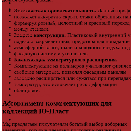
Мебельная фурнитура
Фасадные панели
Эстетическая привлекательность.
Данный проф
Террасная доска ДПК
позволяет аккуратно скрыть стыки обрезанных пан
Виниловый сайдинг
формируя ровный, целостный и красивый переход
Водосточная система
между стенами.
Ламинат
Защита конструкции.
Пластиковый внутренний у
Грядки ДПК
надежно закрывает швы, предотвращая попадание
Двери
атмосферной влаги, пыли и холодного воздуха под
Ковры
фасадную систему и утеплитель.
Комплектующие
Компенсация температурного расширения.
Клей для паркета и массивной доски
Комплектующие из полимеров учитывают физичес
Дверная фурнитура
свойства материала, позволяя фасадным панелям
Кровля
свободно расширяться или сужаться при перепадах
Регулируемые опоры
температур, что исключает риск деформации
Ступени из ДПК
облицовки.
Фасадная плитка
Фасадные термопанели
Ассортимент комплектующих для
Фиброцементный Сайдинг
коллекций Ю-Пласт
Подложка для ламината
Плинтус
Мы предлагаем покупателям богатый выбор доборных
Подложка из пробки
элементов, которые идеально подходят к различным