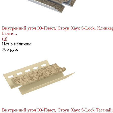
Внутренний угол Ю-Пласт, Стоун Хаус S-Lock, Клинке
Балти...
(0)
Нет в наличии
705 руб.
избранное
сравнить
Внутренний угол Ю-Пласт, Стоун Хаус S-Lock Таганай,