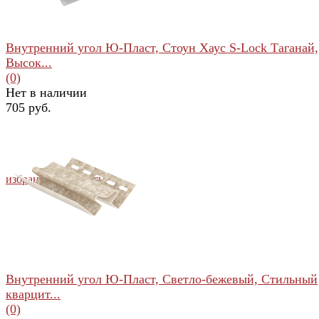
Внутренний угол Ю-Пласт, Стоун Хаус S-Lock Таганай,
Высок...
(0)
Нет в наличии
705 руб.
избранное
сравнить
Внутренний угол Ю-Пласт, Светло-бежевый, Стильный
кварцит...
(0)