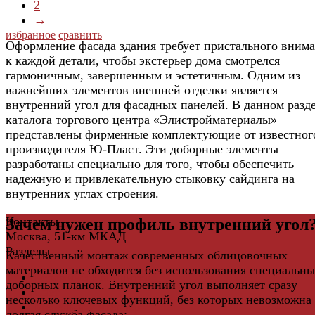
2
→
избранное
сравнить
Оформление фасада здания требует пристального вним
к каждой детали, чтобы экстерьер дома смотрелся
гармоничным, завершенным и эстетичным. Одним из
важнейших элементов внешней отделки является
внутренний угол для фасадных панелей. В данном разд
каталога торгового центра «Элистройматериалы»
представлены фирменные комплектующие от известног
производителя Ю-Пласт. Эти доборные элементы
разработаны специально для того, чтобы обеспечить
надежную и привлекательную стыковку сайдинга на
внутренних углах строения.
Контакты
Зачем нужен профиль внутренний угол
Москва, 51-км МКАД
Разделы
Качественный монтаж современных облицовочных
материалов не обходится без использования специальн
Керамическая плитка
доборных планок. Внутренний угол выполняет сразу
Свет
несколько ключевых функций, без которых невозможна
Мебель и Интерьер
долгая служба фасада: