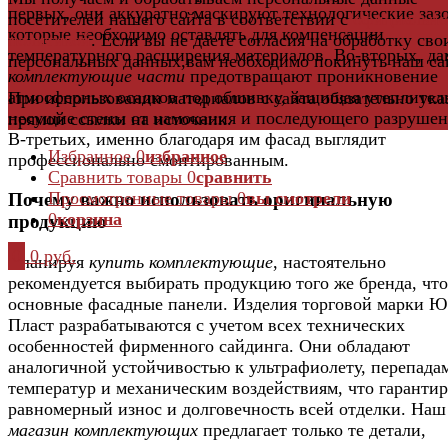
первых, они аккуратно маскируют технологические заз
посетителей нашего сайта в соответствии с
официальн
которые необходимо оставлять для компенсации
политикой
. Если вы не даете согласия на обработку сво
температурного расширения материалов. Во-вторых, д
персональных данных,вам необходимо покинуть наш са
комплектующие части
предотвращают проникновение
атмосферных осадков под обшивку, защищая утеплител
При использовании материалов с сайта обязательно ука
несущие стены от намокания и последующего разрушен
прямой ссылки на источник.
В-третьих, именно благодаря им фасад выглядит
Избранное
0
избранное
профессионально смонтированным.
Сравнить товары
0
сравнить
Просмотренные товары
0
вы смотрели
Почему важно использовать оригинальную
0
корзина
продукцию
0
0 руб.
Планируя
купить комплектующие
, настоятельно
рекомендуется выбирать продукцию того же бренда, что
основные фасадные панели. Изделия торговой марки Ю
Пласт разрабатываются с учетом всех технических
особенностей фирменного сайдинга. Они обладают
аналогичной устойчивостью к ультрафиолету, перепада
температур и механическим воздействиям, что гарантир
равномерный износ и долговечность всей отделки. Наш
магазин комплектующих
предлагает только те детали,