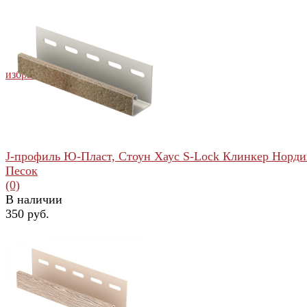
избранное
сравнить
J-профиль Ю-Пласт, Стоун Хаус S-Lock Клинкер Норди
Песок
(0)
В наличии
350 руб.
избранное
сравнить