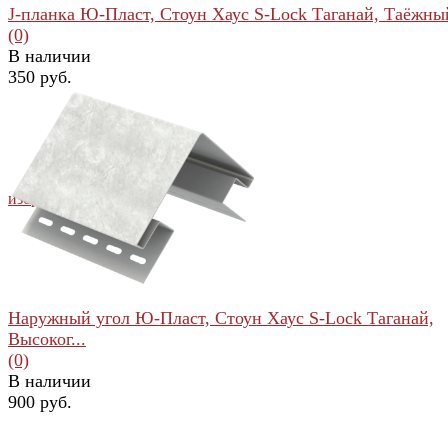
J-планка Ю-Пласт, Стоун Хаус S-Lock Таганай, Таёжны
(0)
В наличии
350 руб.
избранное
сравнить
Наружный угол Ю-Пласт, Стоун Хаус S-Lock Таганай,
Высоког...
(0)
В наличии
900 руб.