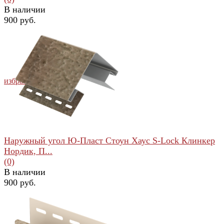
В наличии
900 руб.
избранное
сравнить
Наружный угол Ю-Пласт Стоун Хаус S-Lock Клинкер
Нордик, П...
(0)
В наличии
900 руб.