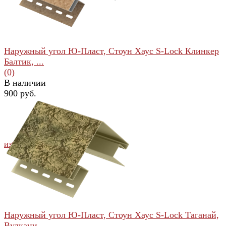
Наружный угол Ю-Пласт, Стоун Хаус S-Lock Клинкер
Балтик, ...
(0)
В наличии
900 руб.
избранное
сравнить
Наружный угол Ю-Пласт, Стоун Хаус S-Lock Таганай,
Вулкани...