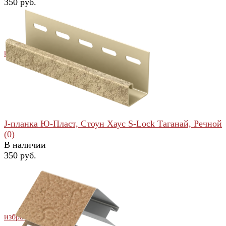
350 руб.
избранное
сравнить
J-планка Ю-Пласт, Стоун Хаус S-Lock Таганай, Речной
(0)
В наличии
350 руб.
избранное
сравнить