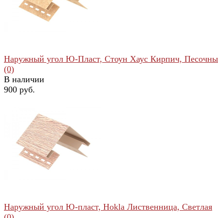
избранное
сравнить
Наружный угол Ю-Пласт, Стоун Хаус Кирпич, Песочн
(0)
В наличии
900 руб.
избранное
сравнить
Наружный угол Ю-пласт, Hokla Лиственница, Светлая
(0)