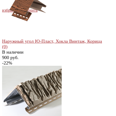
избранное
сравнить
Наружный угол Ю-Пласт, Хокла Винтаж, Корица
(0)
В наличии
900 руб.
-22%
избранное
сравнить