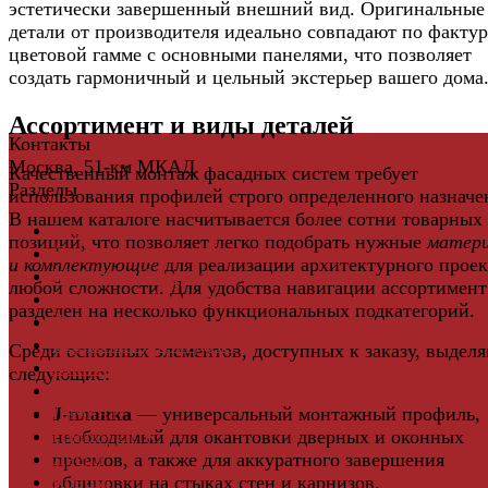
эстетически завершенный внешний вид. Оригинальные
детали от производителя идеально совпадают по фактур
цветовой гамме с основными панелями, что позволяет
создать гармоничный и цельный экстерьер вашего дома
Ассортимент и виды деталей
Контакты
Москва, 51-км МКАД
Качественный монтаж фасадных систем требует
Разделы
использования профилей строго определенного назначе
В нашем каталоге насчитывается более сотни товарных
Керамическая плитка
позиций, что позволяет легко подобрать нужные
матер
Свет
и комплектующие
для реализации архитектурного проек
Мебель и Интерьер
любой сложности. Для удобства навигации ассортимент
Мебельная фурнитура
разделен на несколько функциональных подкатегорий.
Фасадные панели
Террасная доска ДПК
Среди основных элементов, доступных к заказу, выдел
Виниловый сайдинг
следующие:
Водосточная система
Ламинат
J-планка
— универсальный монтажный профиль,
Грядки ДПК
необходимый для окантовки дверных и оконных
Двери
проемов, а также для аккуратного завершения
Ковры
облицовки на стыках стен и карнизов.