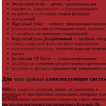
Комплектующие
Внутренний угол
— деталь, применяемая для
Клей для паркета и массивной доски
надежного, декоративного и функционального
Дверная фурнитура
оформления внутренних стыков фасадных
Кровля
конструкций.
Регулируемые опоры
Наружный угол
— элемент, защищающий внешн
Ступени из ДПК
угловые соединения от попадания влаги, сильного 
Фасадная плитка
и случайных механических повреждений.
Фасадные термопанели
Наружный угол Декоративный
— профиль, кото
Фиброцементный Сайдинг
помимо защитной функции несет выраженную
Подложка для ламината
эстетическую нагрузку, элегантно выделяя геомет
Плинтус
здания.
Подложка из пробки
Коллекция UP Decor
— специализированные
Пробковый пол
дизайнерские решения для расстановки оригиналь
Паркетная доска
акцентов на фасаде и придания ему уникального с
Инженерная паркетная доска
Для чего нужны комплектующие систе
Виниловый ламинат
Винты для ручек
Массивная доска
Многие задаются вопросом, можно ли сэкономить и
отказаться от приобретения специальных доборных пла
Соцсети
Использование оригинальных элементов строго обязате
так как они выполняют ряд важнейших функций. Во-
Мы получаем и обрабатываем персональные данные