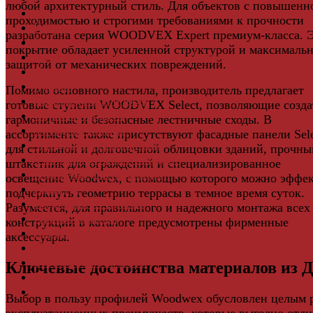
любой архитектурный стиль. Для объектов с повышенн
Двери
проходимостью и строгими требованиями к прочности
Ковры
разработана серия WOODVEX Expert премиум-класса. 
Комплектующие
покрытие обладает усиленной структурой и максималь
Клей для паркета и массивной доски
защитой от механических повреждений.
Дверная фурнитура
Кровля
Помимо основного настила, производитель предлагает
Регулируемые опоры
готовые ступени WOODVEX Select, позволяющие созда
Ступени из ДПК
гармоничные и безопасные лестничные сходы. В
Фасадная плитка
ассортименте также присутствуют фасадные панели Sel
Фасадные термопанели
для стильной и долговечной облицовки зданий, прочны
Фиброцементный Сайдинг
штакетник для ограждений и специализированное
Подложка для ламината
освещение Woodwex, с помощью которого можно эффе
Плинтус
подчеркнуть геометрию террасы в темное время суток.
Подложка из пробки
Разумеется, для правильного и надежного монтажа всех
Пробковый пол
конструкций в каталоге предусмотрены фирменные
Паркетная доска
аксессуары.
Инженерная паркетная доска
Виниловый ламинат
Ключевые достоинства материалов из 
Винты для ручек
Массивная доска
Выбор в пользу профилей Woodwex обусловлен целым 
эксплуатационных преимуществ, которые выгодно отл