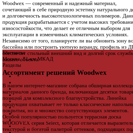
Woodwex — современный и надежный материал,
сочетающий в себе природную эстетику натурального д
и долговечность высокотехнологичных полимеров. Дан
продукция разрабатывается с учетом высоких требован
износостойкости, что делает ее отличным выбором для
эксплуатации в изменчивых климатических условиях.
Независимо от того, планируете ли вы обновить зону в
бассейна или построить уютную веранду, профиль из 
Контакты
обеспечит стильный внешний вид и долгий срок служб
Москва, 51-км МКАД
вашего объекта.
Разделы
Ассортимент решений Woodwex
Керамическая плитка
Свет
В нашем интернет-магазине собрана обширная коллекц
Мебель и Интерьер
материалов данного бренда, включающая десятки това
Мебельная фурнитура
позиций для комплексного благоустройства. Линейка
Фасадные панели
продукции охватывает не только классические напольн
Террасная доска ДПК
покрытия, но и множество сопутствующих элементов.
Виниловый сайдинг
Особой популярностью пользуется террасная доска
Водосточная система
WOODVEX серия Select, которая отличается выразител
Ламинат
текстурой и богатой палитрой оттенков, подходящих по
Грядки ДПК