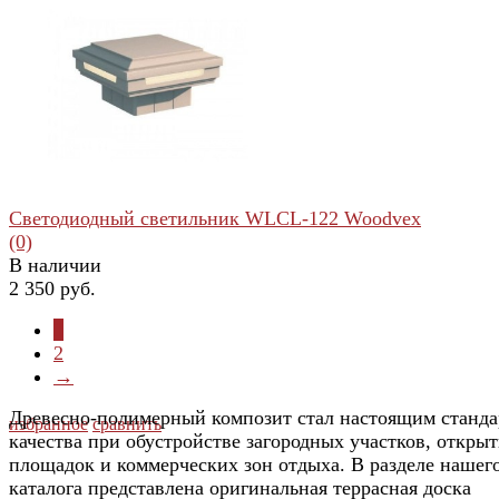
избранное
сравнить
Светодиодный светильник WLCL-122 Woodvex
(0)
В наличии
2 350 руб.
1
2
→
Древесно-полимерный композит стал настоящим станд
избранное
сравнить
качества при обустройстве загородных участков, откры
площадок и коммерческих зон отдыха. В разделе нашег
каталога представлена оригинальная террасная доска