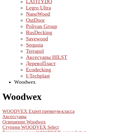
LATITYDO
Legro Ultra
NanoWood
OutDoor
Polivan Group
RusDecking
Savewood
Sequoia
Terrapol
Аксесуары HILST
ДеревоПласт
Ecodecking
I-Techplast
Woodwex
Woodwex
WOODVEX Expert премиум-класса
Аксессуары
Освещение Woodwex
Ступени WOODVEX Select