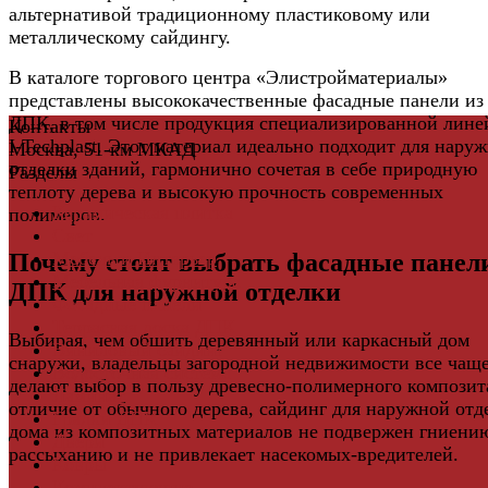
альтернативой традиционному пластиковому или
металлическому сайдингу.
В каталоге торгового центра «Элистройматериалы»
представлены высококачественные фасадные панели из
ДПК, в том числе продукция специализированной лине
Контакты
I-Techplast. Этот материал идеально подходит для нару
Москва, 51-км МКАД
отделки зданий, гармонично сочетая в себе природную
Разделы
теплоту дерева и высокую прочность современных
Керамическая плитка
полимеров.
Свет
Мебель и Интерьер
Почему стоит выбрать фасадные панел
Мебельная фурнитура
ДПК для наружной отделки
Фасадные панели
Террасная доска ДПК
Выбирая, чем обшить деревянный или каркасный дом
Виниловый сайдинг
снаружи, владельцы загородной недвижимости все чащ
Водосточная система
делают выбор в пользу древесно-полимерного композит
Ламинат
отличие от обычного дерева, сайдинг для наружной отд
Грядки ДПК
дома из композитных материалов не подвержен гниени
Двери
рассыханию и не привлекает насекомых-вредителей.
Ковры
Комплектующие