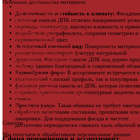
Основные достоинства материала:
Клей для паркета и массивной доски
Дверная фурнитура
Долговечность и стойкость к климату:
Фасадны
Кровля
стеновые панели ДПК отлично выдерживают резк
Регулируемые опоры
перепады температур, высокую влажность и прямо
Ступени из ДПК
воздействие ультрафиолета, сохраняя геометрию и
Фасадная плитка
первоначальный цвет.
Фасадные термопанели
Эстетичный внешний вид:
Поверхность материал
Фиброцементный Сайдинг
реалистично имитирует фактуру натуральной
Подложка для ламината
древесины. Фасадные панели ДПК под дерево при
Плинтус
любому зданию благородный и современный облик
Подложка из пробки
Разнообразие форм:
В ассортименте встречается к
Пробковый пол
классический плоский профиль, так и популярная
Паркетная доска
фасадная реечная панель из ДПК, которая позволя
Инженерная паркетная доска
создавать оригинальные архитектурные акценты н
Виниловый ламинат
стенах.
Винты для ручек
Простота ухода:
Такая обшивка не требует ежегод
Массивная доска
обработки защитными составами, пропитками или
лакировки. Для поддержания фасада в чистоте
Соцсети
достаточно периодически смывать пыль обычной в
Мы получаем и обрабатываем персональные данные
Сфера применения и ассортимент