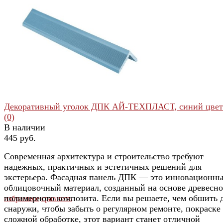
избранное
сравнить
Декоративный уголок ДПК АЙ-ТЕХПЛАСТ, синий цвет
(0)
В наличии
445 руб.
Современная архитектура и строительство требуют
надежных, практичных и эстетичных решений для
экстерьера. Фасадная панель ДПК — это инновационн
облицовочный материал, созданный на основе древесно
полимерного композита. Если вы решаете, чем обшить 
избранное
сравнить
снаружи, чтобы забыть о регулярном ремонте, покраске
сложной обработке, этот вариант станет отличной