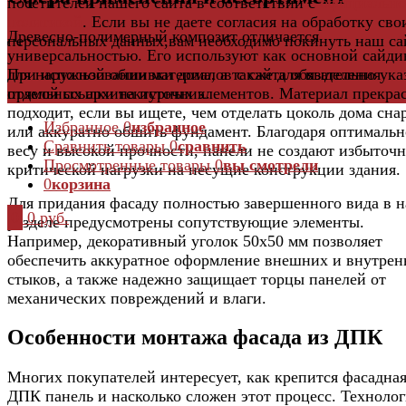
посетителей нашего сайта в соответствии с
официальн
политикой
. Если вы не даете согласия на обработку сво
Древесно-полимерный композит отличается
персональных данных,вам необходимо покинуть наш са
универсальностью. Его используют как основной сайди
для наружной обшивки дома, а также для выделения
При использовании материалов с сайта обязательно ука
отдельных архитектурных элементов. Материал прекра
прямой ссылки на источник.
подходит, если вы ищете, чем отделать цоколь дома сн
Избранное
0
избранное
или аккуратно обшить фундамент. Благодаря оптималь
Сравнить товары
0
сравнить
весу и высокой прочности, панели не создают избыточ
Просмотренные товары
0
вы смотрели
критической нагрузки на несущие конструкции здания.
0
корзина
Для придания фасаду полностью завершенного вида в 
0
0 руб.
разделе предусмотрены сопутствующие элементы.
Например, декоративный уголок 50x50 мм позволяет
обеспечить аккуратное оформление внешних и внутрен
стыков, а также надежно защищает торцы панелей от
механических повреждений и влаги.
Особенности монтажа фасада из ДПК
Многих покупателей интересует, как крепится фасадна
ДПК панель и насколько сложен этот процесс. Техноло