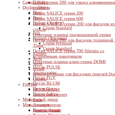
Canada Ridge
Петли серии 200 для узкого алюминиево
Docke (Дёке)
профиля
Berg
Петли SALICE серия 200
Burg
Петли SALICE серия 600
Dufour (Дюфур)
Петли SALICE серии 200 для фасадов из
Серия Standard
стекла
Fels
Ответные планки традиционной серии
Flemish (Флемиш)
Петли серии 200 для фасадов толщиной 
Серия Premium
35мм
Серия Standard
Петли SALICE серия 700 Silentia со
Klinker
встроенным доводчиком
Stein
Ответные планки клип-серии DOMI
Stern
Петли PULSE
Алтай
Аксессуары
Комплектующие для фасадных панелей Do
Петли FGV
Сланец
Петли BLUM
FineBer
Петли Grass
BRICKHOUSE
Петли Salice
Баварский кирпич
Мебельный декор
Блок
Менсолодержатели
Доломит
Камень Дикий
Декоративные