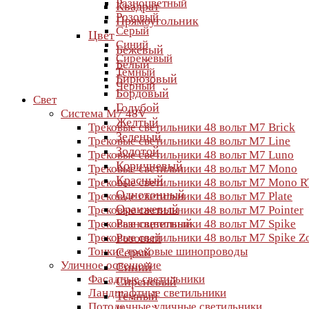
Разноцветный
Квадрат
Розовый
Прямоугольник
Серый
Цвет
Синий
Бежевый
Сиреневый
Белый
Темный
Бирюзовый
Черный
Бордовый
Свет
Голубой
Система M7 48V
Желтый
Трековые светильники 48 вольт M7 Brick
Зеленый
Трековые светильники 48 вольт M7 Line
Золотой
Трековые светильники 48 вольт M7 Luno
Коричневый
Трековые светильники 48 вольт M7 Mono
Красный
Трековые светильники 48 вольт M7 Mono R
Однотонный
Трековые светильники 48 вольт M7 Plate
Оранжевый
Трековые светильники 48 вольт M7 Pointer
Разноцветный
Трековые светильники 48 вольт M7 Spike
Трековые светильники 48 вольт M7 Spike 
Розовый
Тонкие трековые шинопроводы
Серый
Уличное освещение
Синий
Фасадные светильники
Сиреневый
Ландшафтные светильники
Темный
Потолочные уличные светильники