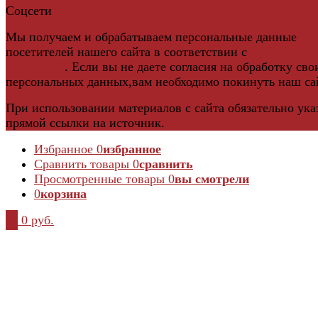
Соцсети
Мы получаем и обрабатываем персональные данные
посетителей нашего сайта в соответствии с
официальн
политикой
. Если вы не даете согласия на обработку сво
персональных данных,вам необходимо покинуть наш са
При использовании материалов с сайта обязательно ука
прямой ссылки на источник.
Избранное
0
избранное
Сравнить товары
0
сравнить
Просмотренные товары
0
вы смотрели
0
корзина
0
0 руб.