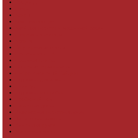
Грядки ДПК
Двери
Ковры
Комплектующие
Клей для паркета и массивной доски
Дверная фурнитура
Кровля
Регулируемые опоры
Ступени из ДПК
Фасадная плитка
Фасадные термопанели
Фиброцементный Сайдинг
Подложка для ламината
Плинтус
Подложка из пробки
Пробковый пол
Паркетная доска
Инженерная паркетная доска
Виниловый ламинат
Винты для ручек
Массивная доска