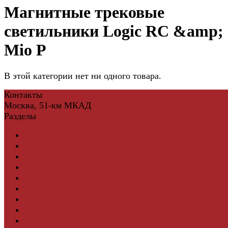
Магнитные трековые
светильники Logic RC &amp;
Mio P
В этой категории нет ни одного товара.
Контакты
Москва, 51-км МКАД
Разделы
Керамическая плитка
Свет
Мебель и Интерьер
Мебельная фурнитура
Фасадные панели
Террасная доска ДПК
Виниловый сайдинг
Водосточная система
Ламинат