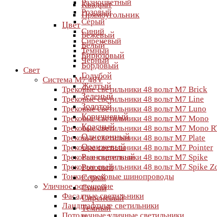
Разноцветный
Квадрат
Розовый
Прямоугольник
Серый
Цвет
Синий
Бежевый
Сиреневый
Белый
Темный
Бирюзовый
Черный
Бордовый
Свет
Голубой
Система M7 48V
Желтый
Трековые светильники 48 вольт M7 Brick
Зеленый
Трековые светильники 48 вольт M7 Line
Золотой
Трековые светильники 48 вольт M7 Luno
Коричневый
Трековые светильники 48 вольт M7 Mono
Красный
Трековые светильники 48 вольт M7 Mono R
Однотонный
Трековые светильники 48 вольт M7 Plate
Оранжевый
Трековые светильники 48 вольт M7 Pointer
Разноцветный
Трековые светильники 48 вольт M7 Spike
Трековые светильники 48 вольт M7 Spike 
Розовый
Тонкие трековые шинопроводы
Серый
Уличное освещение
Синий
Фасадные светильники
Сиреневый
Ландшафтные светильники
Темный
Потолочные уличные светильники