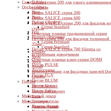
Canada Ridge
Петли серии 200 для узкого алюминиево
Docke (Дёке)
профиля
Berg
Петли SALICE серия 200
Burg
Петли SALICE серия 600
Dufour (Дюфур)
Петли SALICE серии 200 для фасадов из
Серия Standard
стекла
Fels
Ответные планки традиционной серии
Flemish (Флемиш)
Петли серии 200 для фасадов толщиной 
Серия Premium
35мм
Серия Standard
Петли SALICE серия 700 Silentia со
Klinker
встроенным доводчиком
Stein
Ответные планки клип-серии DOMI
Stern
Петли PULSE
Алтай
Аксессуары
Комплектующие для фасадных панелей Do
Петли FGV
Сланец
Петли BLUM
FineBer
Петли Grass
BRICKHOUSE
Петли Salice
Баварский кирпич
Мебельный декор
Блок
Менсолодержатели
Доломит
Камень Дикий
Декоративные