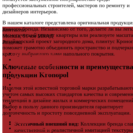
профессиональных строителей, мастеров по ремонту и
дизайнеров интерьеров.
В нашем каталоге представлена оригинальная продукци
данного бренда. Независимо от того, делаете ли вы лег
Контакты
косметический ремонт квартиры или реализуете масшт
Москва, 51-км МКАД
дизайнерский проект загородного дома, плинтус Кроно
Разделы
поможет грамотно объединить пространство и подчеркн
Керамическая плитка
красоту выбранного вами напольного покрытия.
Свет
Мебель и Интерьер
Ключевые особенности и преимуществ
Мебельная фурнитура
продукции Kronopol
Фасадные панели
Террасная доска ДПК
Изделия этой известной торговой марки разрабатываютс
Виниловый сайдинг
учетом самых высоких стандартов качества и современ
Водосточная система
тенденций в дизайне жилых и коммерческих помещени
Ламинат
Выбор в пользу данного производителя гарантирует
Грядки ДПК
долговечность и простоту повседневной эксплуатации.
Двери
Ковры
Эстетичный внешний вид:
Коллекции бренда сла
Комплектующие
качественной и реалистичной имитацией текстуры