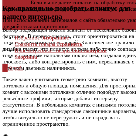
политикой
. Если вы не даете согласия на обработку сво
Как правильно подобрать плинтус для
персональных данных,вам необходимо покинуть наш са
вашего интерьера
При использовании материалов с сайта обязательно ука
прямой ссылки на источник.
Выбор подходящей модели зависит от нескольких базов
факторов. В первую очередь, стоит ориентироваться на
Избранное
0
избранное
пола или межкомнатных дверей. Классическое правило
Сравнить товары
0
сравнить
дизайна гласит, что плинтус должен либо точно совпада
Просмотренные товары
0
вы смотрели
тону с основным напольным покрытием, создавая един
0
корзина
плоскость, либо контрастировать с ним, перекликаясь с
оттенком дверных наличников.
0
0 руб.
Также важно учитывать геометрию комнаты, высоту
потолков и общую площадь помещения. Для просторны
комнат с высокими потолками отлично подойдут высок
рельефные профили, которые добавят интерьеру
статустности. В небольших комнатах с низкими потолк
лучше использовать стандартные лаконичные варианты
чтобы визуально не перегружать и не скрадывать
ограниченное пространство.