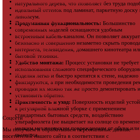
Клей для паркета и массивной доски
натурального дерева, что позволяет без труда подо
Дверная фурнитура
идеальный оттенок под ламинат, паркетную доску
Кровля
линолеум.
Регулируемые опоры
Продуманная функциональность:
Большинство
Ступени из ДПК
современных моделей оснащаются удобным
Фасадная плитка
встроенным кабель-каналом. Он позволяет аккурат
Фасадные термопанели
безопасно и совершенно незаметно скрыть провода
Фиброцементный Сайдинг
интернета, телевидения, домашнего кинотеатра ил
Подложка для ламината
бытовой техники.
Плинтус
Удобство монтажа:
Процесс установки не требует
Подложка из пробки
использования сложного специфического оборудов
Пробковый пол
Изделия легко и быстро крепятся к стене, надежно
Паркетная доска
фиксируются, а при необходимости проведения ре
Инженерная паркетная доска
проводки их можно так же просто демонтировать 
Виниловый ламинат
установить обратно.
Винты для ручек
Практичность и уход:
Поверхность изделий усто
Массивная доска
к регулярной влажной уборке с применением
стандартных бытовых средств, воздействию
Соцсети
ультрафиолета (не выцветает на солнце со времене
мелким механическим повреждениям от обуви или
Мы получаем и обрабатываем персональные данные
пылесоса.
посетителей нашего сайта в соответствии с
официальн