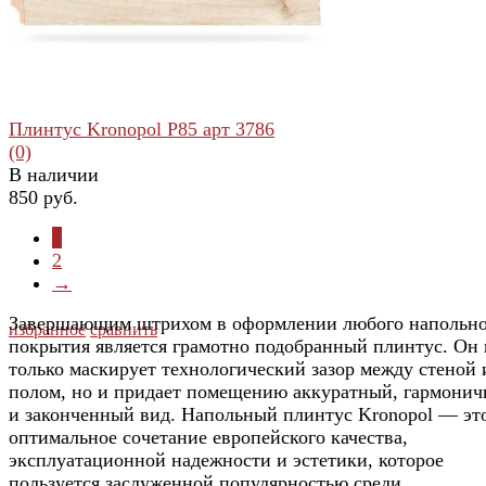
Плинтус Kronopol Р85 арт 3786
(0)
В наличии
850 руб.
1
2
→
Завершающим штрихом в оформлении любого напольно
избранное
сравнить
покрытия является грамотно подобранный плинтус. Он 
только маскирует технологический зазор между стеной 
полом, но и придает помещению аккуратный, гармони
и законченный вид. Напольный плинтус Kronopol — эт
оптимальное сочетание европейского качества,
эксплуатационной надежности и эстетики, которое
пользуется заслуженной популярностью среди