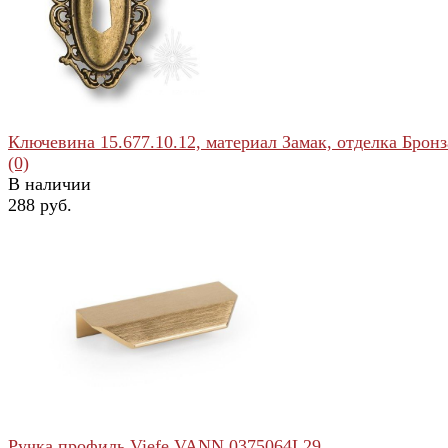
избранное
сравнить
Ключевина 15.677.10.12, материал Замак, отделка Бронза
(0)
В наличии
288 руб.
избранное
сравнить
Ручка профиль Viefe VANN 0375064L29