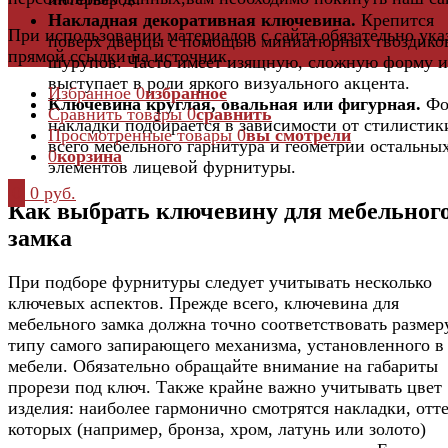
Накладная декоративная ключевина.
Крепится
При использовании материалов с сайта обязательно ука
поверх дверцы с помощью миниатюрных гвоздико
прямой ссылки на источник.
шурупов. Часто имеет изящную, сложную форму и
выступает в роли яркого визуального акцента.
Избранное
0
избранное
Ключевина круглая, овальная или фигурная.
Фо
Сравнить товары
0
сравнить
накладки подбирается в зависимости от стилистик
Просмотренные товары
0
вы смотрели
всего мебельного гарнитура и геометрии остальны
0
корзина
элементов лицевой фурнитуры.
0
0 руб.
Как выбрать ключевину для мебельног
замка
При подборе фурнитуры следует учитывать несколько
ключевых аспектов. Прежде всего, ключевина для
мебельного замка должна точно соответствовать размер
типу самого запирающего механизма, установленного в
мебели. Обязательно обращайте внимание на габариты
прорези под ключ. Также крайне важно учитывать цвет
изделия: наиболее гармонично смотрятся накладки, отт
которых (например, бронза, хром, латунь или золото)