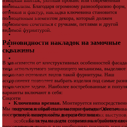
изящный винтаж, уютный прованс или современный
Кровля
минимализм. Благодаря огромному разнообразию форм,
Регулируемые опоры
оттенков и фактур, накладка ключевина становится
Ступени из ДПК
полноценным элементом декора, который должен
Фасадная плитка
гармонично сочетаться с ручками, петлями и другой
Фасадные термопанели
видимой фурнитурой.
Фиброцементный Сайдинг
Подложка для ламината
Разновидности накладок на замочные
Плинтус
скважины
Подложка из пробки
Пробковый пол
В зависимости от конструктивных особенностей фасада
Паркетная доска
типа используемого запирающего механизма, выделяют
Инженерная паркетная доска
несколько основных видов такой фурнитуры. Наш
Виниловый ламинат
ассортимент позволяет выбрать изделия под самые разн
Винты для ручек
технические задачи. Наиболее востребованные и попул
Массивная доска
варианты включают в себя:
Соцсети
Ключевина врезная.
Монтируется непосредствен
Мы получаем и обрабатываем персональные данные
подготовленный паз в массиве фасада. Обеспечива
посетителей нашего сайта в соответствии с
официальн
ровную поверхность дверцы без лишних выступов,
политикой
. Если вы не даете согласия на обработку сво
особенно актуально для современных лаконичных
персональных данных,вам необходимо покинуть наш са
интерьеров.