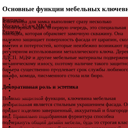
Основные функции мебельных ключев
Контакты
Ключевина для замка выполняет сразу несколько
Москва, 51-км МКАД
утилитарных задач. В первую очередь, это специальная
Разделы
накладка, которая обрамляет замочную скважину. Она
надежно защищает поверхность фасада от царапин, ско
Керамическая плитка
вмятин и потертостей, которые неизбежно возникают п
Свет
регулярном использовании металлического ключа. Дере
Мебель и Интерьер
ЛДСП, МДФ и другие мебельные материалы подвержен
Мебельная фурнитура
механическому износу, поэтому наличие такого защитн
Фасадные панели
барьера существенно продлевает срок службы любимог
Террасная доска ДПК
шкафа, комода, письменного стола или бюро.
Виниловый сайдинг
Водосточная система
Декоративная роль и эстетика
Ламинат
Грядки ДПК
Помимо защитной функции, ключевина мебельная
Двери
декоративная является стильным украшением фасада. О
Ковры
придает изделию завершенный, аккуратный и благород
Комплектующие
вид. Правильно подобранная фурнитура способна
Клей для паркета и массивной доски
подчеркнуть общий дизайн мебели, будь то строгая клас
Дверная фурнитура