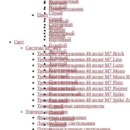
Разноцветный
Квадрат
Розовый
Прямоугольник
Серый
Цвет
Синий
Бежевый
Сиреневый
Белый
Темный
Бирюзовый
Черный
Бордовый
Свет
Голубой
Система M7 48V
Желтый
Трековые светильники 48 вольт M7 Brick
Зеленый
Трековые светильники 48 вольт M7 Line
Золотой
Трековые светильники 48 вольт M7 Luno
Коричневый
Трековые светильники 48 вольт M7 Mono
Красный
Трековые светильники 48 вольт M7 Mono R
Однотонный
Трековые светильники 48 вольт M7 Plate
Оранжевый
Трековые светильники 48 вольт M7 Pointer
Разноцветный
Трековые светильники 48 вольт M7 Spike
Трековые светильники 48 вольт M7 Spike 
Розовый
Тонкие трековые шинопроводы
Серый
Уличное освещение
Синий
Фасадные светильники
Сиреневый
Ландшафтные светильники
Темный
Потолочные уличные светильники