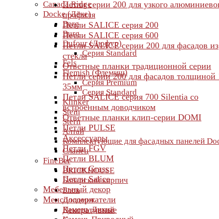
Canada Ridge
Петли серии 200 для узкого алюминиево
Docke (Дёке)
профиля
Berg
Петли SALICE серия 200
Burg
Петли SALICE серия 600
Dufour (Дюфур)
Петли SALICE серии 200 для фасадов из
Серия Standard
стекла
Fels
Ответные планки традиционной серии
Flemish (Флемиш)
Петли серии 200 для фасадов толщиной 
Серия Premium
35мм
Серия Standard
Петли SALICE серия 700 Silentia со
Klinker
встроенным доводчиком
Stein
Ответные планки клип-серии DOMI
Stern
Петли PULSE
Алтай
Аксессуары
Комплектующие для фасадных панелей Do
Петли FGV
Сланец
Петли BLUM
FineBer
Петли Grass
BRICKHOUSE
Петли Salice
Баварский кирпич
Мебельный декор
Блок
Менсолодержатели
Доломит
Камень Дикий
Декоративные