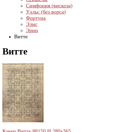
Симфония (вискоза)
Уэльс (без ворса)
Фортуна
Элис
Эрин
Витте
Витте
Ковер Витте 88150 H 280x365