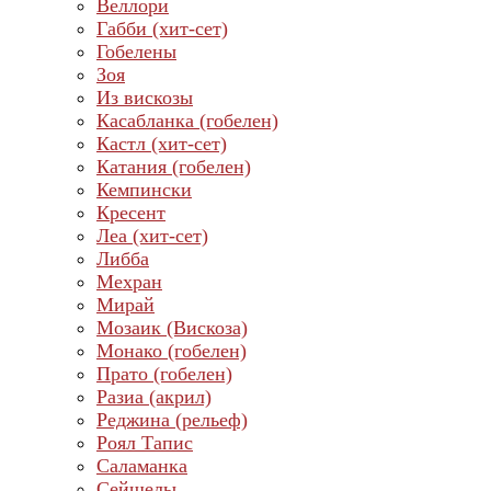
Веллори
Габби (хит-сет)
Гобелены
Зоя
Из вискозы
Касабланка (гобелен)
Кастл (хит-сет)
Катания (гобелен)
Кемпински
Кресент
Леа (хит-сет)
Либба
Мехран
Мирай
Мозаик (Вискоза)
Монако (гобелен)
Прато (гобелен)
Разиа (акрил)
Реджина (рельеф)
Роял Тапис
Саламанка
Сейшелы