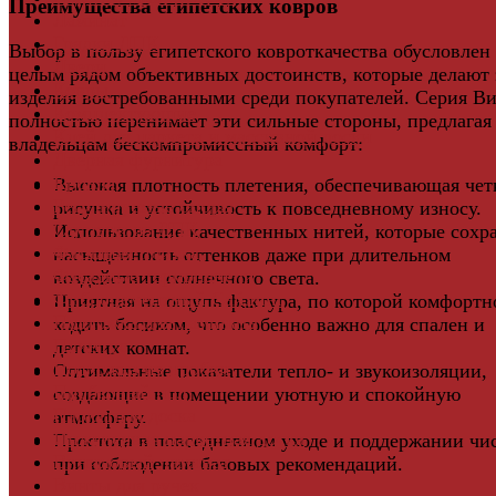
Преимущества египетских ковров
Ламинат
Грядки ДПК
Выбор в пользу египетского ковроткачества обусловлен
Двери
целым рядом объективных достоинств, которые делают 
Ковры
изделия востребованными среди покупателей. Серия Ви
Комплектующие
полностью перенимает эти сильные стороны, предлагая
Клей для паркета и массивной доски
владельцам бескомпромиссный комфорт:
Дверная фурнитура
Кровля
Высокая плотность плетения, обеспечивающая чет
Регулируемые опоры
рисунка и устойчивость к повседневному износу.
Ступени из ДПК
Использование качественных нитей, которые сохр
Фасадная плитка
насыщенность оттенков даже при длительном
Фасадные термопанели
воздействии солнечного света.
Фиброцементный Сайдинг
Приятная на ощупь фактура, по которой комфортн
Подложка для ламината
ходить босиком, что особенно важно для спален и
Плинтус
детских комнат.
Подложка из пробки
Оптимальные показатели тепло- и звукоизоляции,
Пробковый пол
создающие в помещении уютную и спокойную
Паркетная доска
атмосферу.
Инженерная паркетная доска
Простота в повседневном уходе и поддержании чи
Виниловый ламинат
при соблюдении базовых рекомендаций.
Винты для ручек