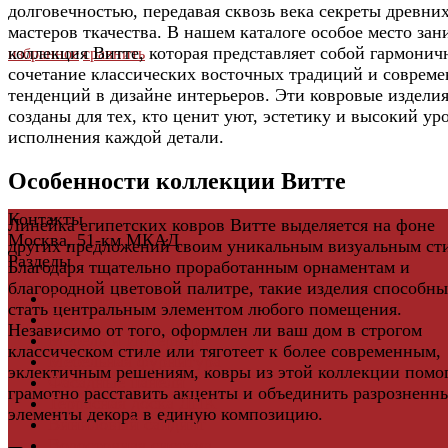
долговечностью, передавая сквозь века секреты древни
мастеров ткачества. В нашем каталоге особое место зан
коллекция Витте, которая представляет собой гармонич
избранное
сравнить
сочетание классических восточных традиций и соврем
тенденций в дизайне интерьеров. Эти ковровые издели
созданы для тех, кто ценит уют, эстетику и высокий ур
исполнения каждой детали.
Особенности коллекции Витте
Контакты
Линейка египетских ковров Витте выделяется на фоне
Москва, 51-км МКАД
других предложений своим уникальным визуальным ст
Разделы
Благодаря тщательно проработанным орнаментам и
благородной цветовой палитре, такие изделия способны
Керамическая плитка
стать центральным элементом любого помещения.
Свет
Независимо от того, оформлен ли ваш дом в строгом
Мебель и Интерьер
классическом стиле или тяготеет к более современным,
Мебельная фурнитура
эклектичным решениям, ковры из этой коллекции помо
Фасадные панели
грамотно расставить акценты и объединить разрозненн
Террасная доска ДПК
элементы декора в единую композицию.
Виниловый сайдинг
Водосточная система