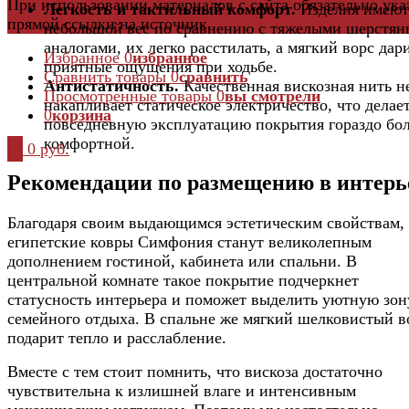
При использовании материалов с сайта обязательно ука
Легкость и тактильный комфорт.
Изделия имеют
прямой ссылки на источник.
небольшой вес по сравнению с тяжелыми шерстя
аналогами, их легко расстилать, а мягкий ворс дар
Избранное
0
избранное
приятные ощущения при ходьбе.
Сравнить товары
0
сравнить
Антистатичность.
Качественная вискозная нить н
Просмотренные товары
0
вы смотрели
накапливает статическое электричество, что делае
0
корзина
повседневную эксплуатацию покрытия гораздо бо
комфортной.
0
0 руб.
Рекомендации по размещению в интерь
Благодаря своим выдающимся эстетическим свойствам,
египетские ковры Симфония станут великолепным
дополнением гостиной, кабинета или спальни. В
центральной комнате такое покрытие подчеркнет
статусность интерьера и поможет выделить уютную зон
семейного отдыха. В спальне же мягкий шелковистый в
подарит тепло и расслабление.
Вместе с тем стоит помнить, что вискоза достаточно
чувствительна к излишней влаге и интенсивным