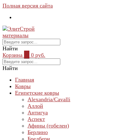
Полная версия сайта
Найти
Корзина
0
0 руб.
Найти
Главная
Ковры
Египетские ковры
Alexandria/Cavalli
Аллой
Антигуа
Аспект
Афины (гобелен)
Берлино
Бредбери