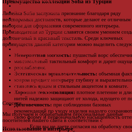
Преимущества коллекции Sofia из Турции
Кровля
Регулируемые опоры
Линейка Sofia заслужила признание благодаря ряду
Ступени из ДПК
неоспоримых достоинств, которые делают ее отличным
Фасадная плитка
выбором для оформления современного интерьера.
Фасадные термопанели
Производители из Турции славятся своим умением созд
Фиброцементный Сайдинг
долговечный и красивый текстиль. Среди ключевых
Подложка для ламината
преимуществ данной категории можно выделить следу
Плинтус
Невероятная мягкость:
пушистый ворс обеспечи
Подложка из пробки
максимальный тактильный комфорт и дарит ощущ
Пробковый пол
расслабления.
Паркетная доска
Эстетическая привлекательность:
объемная факт
Инженерная паркетная доска
ковров придает интерьеру глубину и выразительно
Виниловый ламинат
становясь ярким и стильным акцентом в комнате.
Винты для ручек
Хорошая теплоизоляция:
плотное плетение и дли
Массивная доска
нитей надежно защищают от холода, идущего от п
Соцсети
Долговечность:
при соблюдении базовых
рекомендаций по уходу изделия надолго сохраняю
Мы получаем и обрабатываем персональные данные
свою форму и первоначальную насыщенность отте
посетителей нашего сайта в соответствии с
официальн
политикой
. Если вы не даете согласия на обработку сво
Использование в интерьере