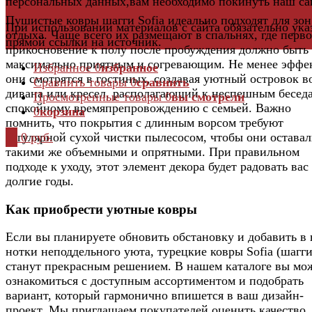
персональных данных,вам необходимо покинуть наш са
Пушистые ковры шагги Sofia идеально подходят для зон
При использовании материалов с сайта обязательно ука
отдыха. Чаще всего их размещают в спальнях, где перво
прямой ссылки на источник.
прикосновение к полу после пробуждения должно быть
максимально приятным и согревающим. Не менее эффе
Избранное
0
избранное
они смотрятся в гостиных, создавая уютный островок в
Сравнить товары
0
сравнить
дивана или кресел, располагающий к неспешным бесед
Просмотренные товары
0
вы смотрели
спокойному времяпрепровождению с семьей. Важно
0
корзина
помнить, что покрытия с длинным ворсом требуют
0
0 руб.
регулярной сухой чистки пылесосом, чтобы они оставал
такими же объемными и опрятными. При правильном
подходе к уходу, этот элемент декора будет радовать вас
долгие годы.
Как приобрести уютные ковры
Если вы планируете обновить обстановку и добавить в 
нотки неподдельного уюта, турецкие ковры Sofia (шагги
станут прекрасным решением. В нашем каталоге вы мо
ознакомиться с доступным ассортиментом и подобрать
вариант, который гармонично впишется в ваш дизайн-
проект. Мы приглашаем покупателей оценить качество