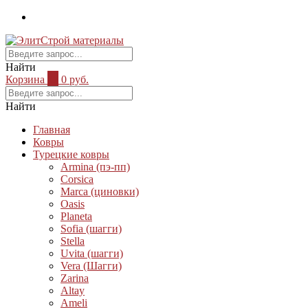
Найти
Корзина
0
0 руб.
Найти
Главная
Ковры
Турецкие ковры
Armina (пэ-пп)
Corsica
Marca (циновки)
Oasis
Planeta
Sofia (шагги)
Stella
Uvita (шагги)
Vera (Шагги)
Zarina
Altay
Ameli