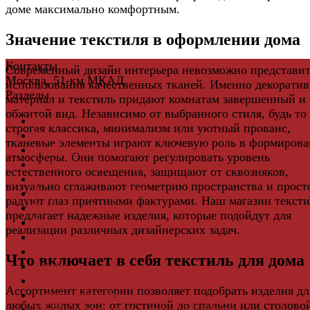
доме максимально комфортным.
Значение текстиля в оформлении дома
Контакты
Современный дизайн интерьера невозможно представит
Москва, 51-км МКАД
использования качественных тканей. Именно декорати
Разделы
материал и текстиль придают комнатам завершенный и
обжитой вид. Независимо от выбранного стиля, будь то
Керамическая плитка
строгая классика, минимализм или уютный прованс,
Свет
тканевые элементы играют ключевую роль в формиров
Мебель и Интерьер
атмосферы. Они помогают регулировать уровень
Мебельная фурнитура
естественного освещения, защищают от сквозняков,
Фасадные панели
визуально сглаживают геометрию пространства и прост
Террасная доска ДПК
радуют глаз приятными фактурами. Наш магазин тексти
Виниловый сайдинг
предлагает надежные изделия, которые подойдут для
Водосточная система
реализации различных дизайнерских задач.
Ламинат
Грядки ДПК
Что включает в себя текстиль для дома
Двери
Ковры
Ассортимент категории позволяет подобрать изделия дл
Комплектующие
любых жилых зон: от гостиной до спальни или столово
Клей для паркета и массивной доски