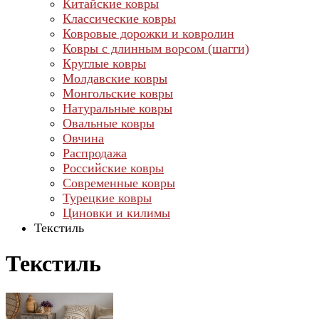
Китайские ковры
Классические ковры
Ковровые дорожки и ковролин
Ковры с длинным ворсом (шагги)
Круглые ковры
Молдавские ковры
Монгольские ковры
Натуральные ковры
Овальные ковры
Овчина
Распродажа
Российские ковры
Современные ковры
Турецкие ковры
Циновки и килимы
Текстиль
Текстиль