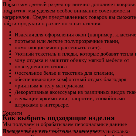
Поскольку данный раздел органично дополняет ковров
Дверная фурнитура
покрытия, мы уделяем особое внимание сочетаемости
Кровля
материалов. Среди представленных товаров вы сможете
Регулируемые опоры
найти продукцию различного назначения:
Ступени из ДПК
Фасадная плитка
Изделия для оформления окон (например, классиче
Фасадные термопанели
портьера или легкие полупрозрачные ткани,
Фиброцементный Сайдинг
помогающие мягко рассеивать свет).
Подложка для ламината
Уютный текстиль и пледы, которые добавят тепла 
Плинтус
зону отдыха и защитят обивку мягкой мебели от
Подложка из пробки
повседневного износа.
Пробковый пол
Постельное белье и текстиль для спальни,
Паркетная доска
обеспечивающие комфортный отдых благодаря
Инженерная паркетная доска
приятным к телу материалам.
Виниловый ламинат
Декоративные аксессуары из различных видов тка
Винты для ручек
служащие яркими или, напротив, спокойными
Массивная доска
штрихами в интерьере.
Соцсети
Как выбрать подходящие изделия
Мы получаем и обрабатываем персональные данные
посетителей нашего сайта в соответствии с
официальн
Прежде чем купить текстиль, важно учесть несколько