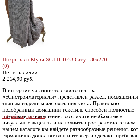
избранное
сравнить
Покрывало Муви SGTH-1053 Grey 180x220
(0)
Нет в наличии
2 264,90 руб.
В интернет-магазине торгового центра
«Элистройматериалы» представлен раздел, посвященн
тканым изделиям для создания уюта. Правильно
подобранный домашний текстиль способен полностью
преобразить помещение, расставить необходимые
избранное
сравнить
визуальные акценты и наполнить пространство теплом.
нашем каталоге вы найдете разнообразные решения, ко
гармонично дополнят ваш интерьер и сделают пребыва