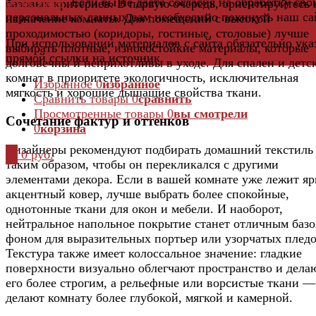
политикой
. Если вы не даете согласия на обработку сво
базовых критериев. В первую очередь, ориентируйтесь 
персональных данных,вам необходимо покинуть наш са
назначение комнаты. Для помещений с высокой
проходимостью (коридоры, гостиные, столовые) лучше
При использовании материалов с сайта обязательно ука
выбирать плотные, износостойкие материалы, которые
прямой ссылки на источник.
долговечны и неприхотливы в уходе. Для спален и детс
комнат в приоритете экологичность, исключительная
Избранное
0
избранное
мягкость и хорошие дышащие свойства ткани.
Сравнить товары
0
сравнить
Просмотренные товары
0
вы смотрели
Сочетание фактур и оттенков
0
корзина
Дизайнеры рекомендуют подбирать домашний текстиль
0
0 руб.
таким образом, чтобы он перекликался с другими
элементами декора. Если в вашей комнате уже лежит я
акцентный ковер, лучше выбрать более спокойные,
однотонные ткани для окон и мебели. И наоборот,
нейтральное напольное покрытие станет отличным баз
фоном для выразительных портьер или узорчатых пледо
Текстура также имеет колоссальное значение: гладкие
поверхности визуально облегчают пространство и дела
его более строгим, а рельефные или ворсистые ткани —
делают комнату более глубокой, мягкой и камерной.