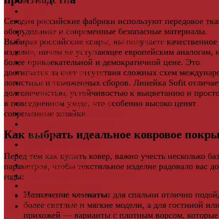
Грядки ДПК
Двери
Сегодня российские фабрики используют передовое тка
Ковры
оборудование и современные безопасные материалы.
Комплектующие
Выбирая российские ковры, вы получаете качественное
Клей для паркета и массивной доски
изделие, ничем не уступающее европейским аналогам, 
Дверная фурнитура
более привлекательной и демократичной цене. Это
Кровля
достигается за счет отсутствия сложных схем междунар
Регулируемые опоры
логистики и таможенных сборов. Линейка Sofit отличае
Ступени из ДПК
долговечностью, устойчивостью к выцветанию и прост
Фасадная плитка
в повседневном уходе, что особенно высоко ценят
Фасадные термопанели
современные хозяйки.
Фиброцементный Сайдинг
Подложка для ламината
Как выбрать идеальное ковровое покр
Плинтус
Подложка из пробки
Пробковый пол
Перед тем как купить ковер, важно учесть несколько ба
Паркетная доска
параметров, чтобы текстильное изделие радовало вас д
Инженерная паркетная доска
годы:
Виниловый ламинат
Назначение комнаты:
для спальни отлично подой
Винты для ручек
более светлые и мягкие модели, а для гостиной ил
Массивная доска
прихожей — варианты с плотным ворсом, которые