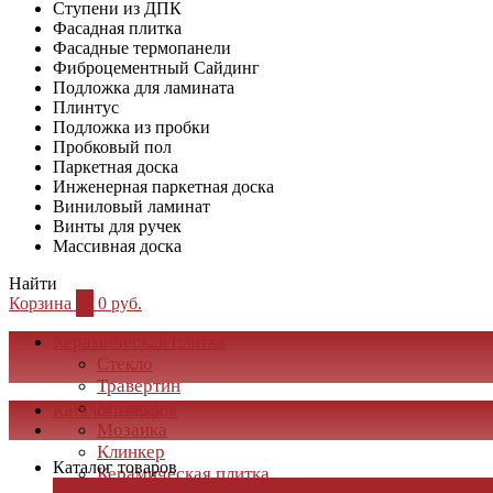
Ступени из ДПК
Фасадная плитка
Фасадные термопанели
Фиброцементный Сайдинг
Подложка для ламината
Плинтус
Подложка из пробки
Пробковый пол
Паркетная доска
Инженерная паркетная доска
Виниловый ламинат
Винты для ручек
Массивная доска
Найти
Корзина
0
0 руб.
Керамическая плитка
Стекло
Травертин
Мрамор
Каталог товаров
Мозаика
Клинкер
Каталог товаров
Керамическая плитка
×