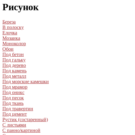
Рисунок
Береза
В полоску
Елочка
Мозаика
Моноколор
Обои
Под бетон
Под гальку
Под дерево
Под камень
Под металл
Под морские камешки
Под мрамор
Под оникс
Под песок
Под ткань
Под травертин
Под цемент
Рустик (состаренный)
С листьями
С панно/картиной