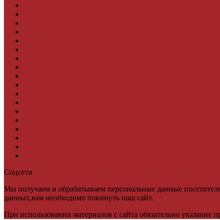
Комплектующие
Клей для паркета и массивной доски
Дверная фурнитура
Кровля
Регулируемые опоры
Ступени из ДПК
Фасадная плитка
Фасадные термопанели
Фиброцементный Сайдинг
Подложка для ламината
Плинтус
Подложка из пробки
Пробковый пол
Паркетная доска
Инженерная паркетная доска
Виниловый ламинат
Винты для ручек
Массивная доска
Соцсети
Мы получаем и обрабатываем персональные данные посетителе
данных,вам необходимо покинуть наш сайт.
При использовании материалов с сайта обязательно указание п