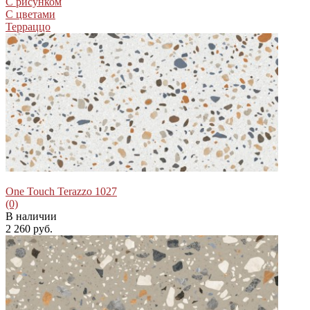
С рисунком
С цветами
Терраццо
One Touch Terazzo 1027
(0)
В наличии
2 260 руб.