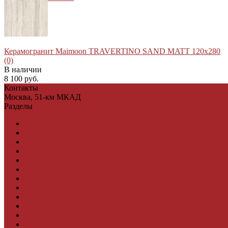
Керамогранит Maimoon TRAVERTINO SAND MATT 120х280
(0)
В наличии
8 100 руб.
Контакты
Москва, 51-км МКАД
Разделы
Керамическая плитка
Свет
Мебель и Интерьер
избранное
сравнить
Мебельная фурнитура
Фасадные панели
Террасная доска ДПК
Виниловый сайдинг
Водосточная система
Ламинат
Грядки ДПК
Двери
Ковры