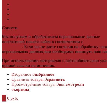
Инженерная паркетная доска
Виниловый ламинат
Винты для ручек
Массивная доска
Соцсети
Мы получаем и обрабатываем персональные данные
посетителей нашего сайта в соответствии с
официальн
политикой
. Если вы не даете согласия на обработку сво
персональных данных,вам необходимо покинуть наш са
При использовании материалов с сайта обязательно ука
прямой ссылки на источник.
Избранное
0
избранное
Сравнить товары
0
сравнить
Просмотренные товары
0
вы смотрели
0
корзина
0
0 руб.