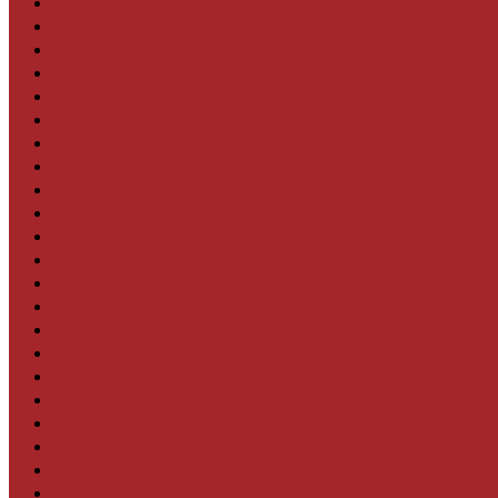
Фасадные панели
Террасная доска ДПК
Виниловый сайдинг
Водосточная система
Ламинат
Грядки ДПК
Двери
Ковры
Комплектующие
Клей для паркета и массивной доски
Дверная фурнитура
Кровля
Регулируемые опоры
Ступени из ДПК
Фасадная плитка
Фасадные термопанели
Фиброцементный Сайдинг
Подложка для ламината
Плинтус
Подложка из пробки
Пробковый пол
Паркетная доска