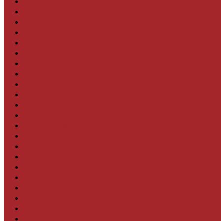
Фасадные панели
Террасная доска ДПК
Виниловый сайдинг
Водосточная система
Ламинат
Грядки ДПК
Двери
Ковры
Комплектующие
Клей для паркета и массивной доски
Дверная фурнитура
Кровля
Регулируемые опоры
Ступени из ДПК
Фасадная плитка
Фасадные термопанели
Фиброцементный Сайдинг
Подложка для ламината
Плинтус
Подложка из пробки
Пробковый пол
Паркетная доска