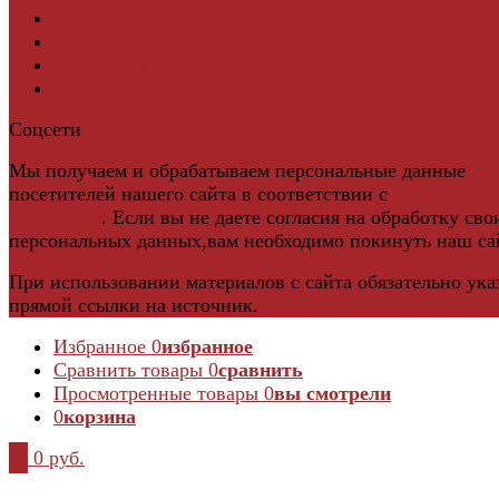
Инженерная паркетная доска
Виниловый ламинат
Винты для ручек
Массивная доска
Соцсети
Мы получаем и обрабатываем персональные данные
посетителей нашего сайта в соответствии с
официальн
политикой
. Если вы не даете согласия на обработку сво
персональных данных,вам необходимо покинуть наш са
При использовании материалов с сайта обязательно ука
прямой ссылки на источник.
Избранное
0
избранное
Сравнить товары
0
сравнить
Просмотренные товары
0
вы смотрели
0
корзина
0
0 руб.