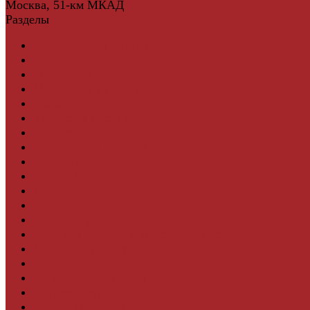
Москва, 51-км МКАД
Разделы
Керамическая плитка
Свет
Мебель и Интерьер
Мебельная фурнитура
Фасадные панели
Террасная доска ДПК
Виниловый сайдинг
Водосточная система
Ламинат
Грядки ДПК
Двери
Ковры
Комплектующие
Клей для паркета и массивной доски
Дверная фурнитура
Кровля
Регулируемые опоры
Ступени из ДПК
Фасадная плитка