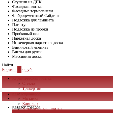
Ступени из ДПК
Фасадная плитка
Фасадные термопанели
Фиброцементный Сайдинг
Подложка для ламината
Плинтус
Подложка из пробки
Пробковый пол
Паркетная доска
Инженерная паркетная доска
Виниловый ламинат
Винты для ручек
Массивная доска
Найти
Корзина
0
0 руб.
Керамическая плитка
Стекло
Травертин
Мрамор
Каталог товаров
Мозаика
Клинкер
Каталог товаров
Керамическая плитка
×