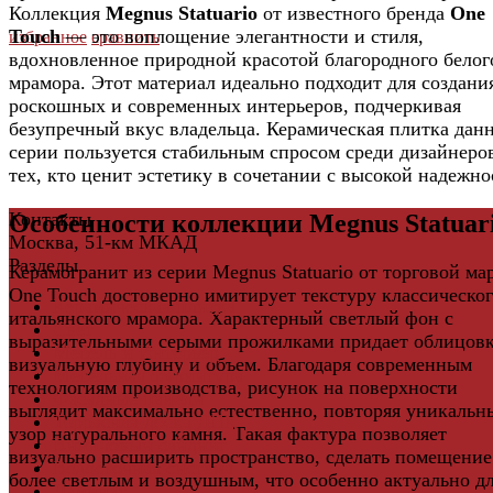
Коллекция
Megnus Statuario
от известного бренда
One
Touch
— это воплощение элегантности и стиля,
избранное
сравнить
вдохновленное природной красотой благородного белог
мрамора. Этот материал идеально подходит для создани
роскошных и современных интерьеров, подчеркивая
безупречный вкус владельца. Керамическая плитка дан
серии пользуется стабильным спросом среди дизайнеро
тех, кто ценит эстетику в сочетании с высокой надежно
Контакты
Особенности коллекции Megnus Statuar
Москва, 51-км МКАД
Разделы
Керамогранит из серии Megnus Statuario от торговой ма
One Touch достоверно имитирует текстуру классическо
Керамическая плитка
итальянского мрамора. Характерный светлый фон с
Свет
выразительными серыми прожилками придает облицов
Мебель и Интерьер
визуальную глубину и объем. Благодаря современным
Мебельная фурнитура
технологиям производства, рисунок на поверхности
Фасадные панели
выглядит максимально естественно, повторяя уникальн
Террасная доска ДПК
узор натурального камня. Такая фактура позволяет
Виниловый сайдинг
визуально расширить пространство, сделать помещение
Водосточная система
более светлым и воздушным, что особенно актуально д
Ламинат