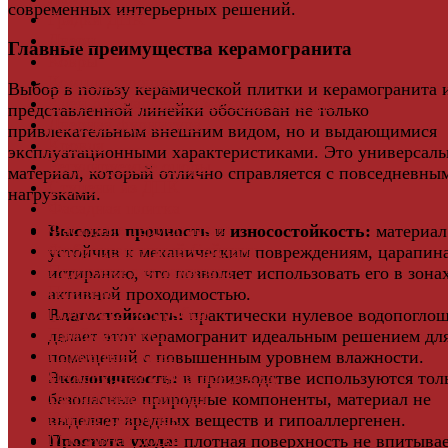
современных интерьерных решений.
Грядки ДПК
Двери
Главные преимущества керамогранита
Ковры
Комплектующие
Выбор в пользу керамической плитки и керамогранита 
Клей для паркета и массивной доски
представленной линейки обоснован не только
Дверная фурнитура
привлекательным внешним видом, но и выдающимися
Кровля
эксплуатационными характеристиками. Это универсал
Регулируемые опоры
материал, который отлично справляется с повседневны
Ступени из ДПК
нагрузками.
Фасадная плитка
Фасадные термопанели
Высокая прочность и износостойкость:
материал
Фиброцементный Сайдинг
устойчив к механическим повреждениям, царапин
Подложка для ламината
истиранию, что позволяет использовать его в зонах
Плинтус
активной проходимостью.
Подложка из пробки
Влагостойкость:
практически нулевое водопогло
Пробковый пол
делает этот керамогранит идеальным решением дл
Паркетная доска
помещений с повышенным уровнем влажности.
Инженерная паркетная доска
Экологичность:
в производстве используются тол
Виниловый ламинат
безопасные природные компоненты, материал не
Винты для ручек
выделяет вредных веществ и гипоаллергенен.
Массивная доска
Простота ухода:
плотная поверхность не впитыва