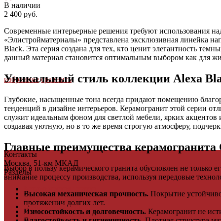
В наличии
2 400 руб.
Современные интерьерные решения требуют использования над
«Элистройматериалы» представлена эксклюзивная линейка нап
Black. Эта серия создана для тех, кто ценит элегантность тем
данный материал становится оптимальным выбором как для жи
Уникальный стиль коллекции Alexa Bl
избранное
сравнить
Глубокие, насыщенные тона всегда придают помещению благоро
тенденций в дизайне интерьеров. Керамогранит этой серии от
служит идеальным фоном для светлой мебели, ярких акцентов 
создавая уютную, но в то же время строгую атмосферу, подче
Главные преимущества керамогранита 
Контакты
Москва, 51-км МКАД
Выбор в пользу керамического гранита обусловлен не только
Разделы
внимание процессу производства, используя передовые технол
Керамическая плитка
Высокая механическая прочность.
Покрытие устойчиво 
Свет
протяжении долгих лет.
Мебель и Интерьер
Износостойкость и долговечность.
Керамогранит не исти
Мебельная фурнитура
Влагостойкость и гигиеничность.
Плотная структура мат