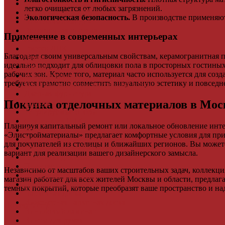
Фасадные панели
легко очищается от любых загрязнений.
Террасная доска ДПК
Экологическая безопасность.
В производстве применяют
Виниловый сайдинг
Водосточная система
Применение в современных интерьерах
Ламинат
Грядки ДПК
Благодаря своим универсальным свойствам, керамогранитная 
Двери
идеально подходит для облицовки пола в просторных гостины
Ковры
рабочих зон. Кроме того, материал часто используется для со
Комплектующие
требуется грамотно совместить визуальную эстетику и повсед
Клей для паркета и массивной доски
Дверная фурнитура
Покупка отделочных материалов в Мос
Кровля
Регулируемые опоры
Ступени из ДПК
Планируя капитальный ремонт или локальное обновление инте
Фасадная плитка
«Элистройматериалы» предлагает комфортные условия для при
Фасадные термопанели
для покупателей из столицы и ближайших регионов. Вы можете
Фиброцементный Сайдинг
вариант для реализации вашего дизайнерского замысла.
Подложка для ламината
Плинтус
Независимо от масштабов ваших строительных задач, коллекци
Подложка из пробки
магазин работает для всех жителей Москвы и области, предла
Пробковый пол
темных покрытий, которые преобразят ваше пространство и на
Паркетная доска
Инженерная паркетная доска
Показать еще
Виниловый ламинат
Винты для ручек