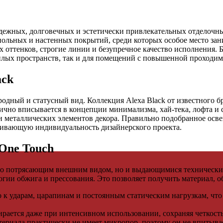
ежных, долговечных и эстетически привлекательных отделочных
ольных и настенных покрытий, среди которых особое место зани
ных оттенков, строгие линии и безупречное качество исполнения
лых пространств, так и для помещений с повышенной проходим
ack
дный и статусный вид. Коллекция Alexa Black от известного бр
лично вписывается в концепции минимализма, хай-тека, лофта и
и металлических элементов декора. Правильно подобранное осве
ркивающую индивидуальность дизайнерского проекта.
One Touch
 его потрясающим внешним видом, но и выдающимися технически
огии обжига и прессования. Это позволяет получить материал,
к ударам, царапинам и постоянным статическим нагрузкам, что 
рается даже при интенсивном использовании, сохраняя четкость
ериала практически не имеет микропор, поэтому он не впитыва