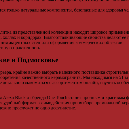
ся только натуральные компоненты, безопасные для здоровья ч
плитка из представленной коллекции находит широкое применен
х, холлах и коридорах. Влагоотталкивающие свойства делают ее
здания акцентных стен или оформления коммерческих объектов — 
невную практичность.
кве и Подмосковье
рьера, крайне важно выбрать надежного поставщика строительн
обретения качественного керамогранита. Мы находимся на 51-м
 детально ознакомиться с ассортиментом онлайн, изучить особ
я Alexa Black от бренда One Touch станет прочным и красивым 
гая удобный формат взаимодействия при выборе премиальной кер
дежно прослужат не одно десятилетие.