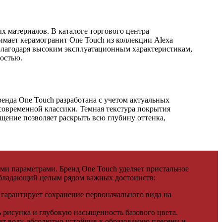
 материалов. В каталоге торгового центра
мает керамогранит One Touch из коллекции Alexa
. Благодаря высоким эксплуатационным характеристикам,
остью.
енда One Touch разработана с учетом актуальных
 современной классики. Темная текстура покрытия
щение позволяет раскрыть всю глубину оттенка,
ми параметрами. Бренд One Touch уделяет пристальное
 обладающий целым рядом важных достоинств:
гарантирует сохранение первоначального вида на
 рисунка и глубокую насыщенность базового цвета.
ет воду, абсолютно устойчив к образованию плесени и