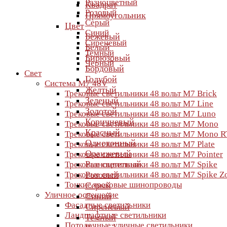
Разноцветный
Квадрат
Розовый
Прямоугольник
Серый
Цвет
Синий
Бежевый
Сиреневый
Белый
Темный
Бирюзовый
Черный
Бордовый
Свет
Голубой
Система M7 48V
Желтый
Трековые светильники 48 вольт M7 Brick
Зеленый
Трековые светильники 48 вольт M7 Line
Золотой
Трековые светильники 48 вольт M7 Luno
Коричневый
Трековые светильники 48 вольт M7 Mono
Красный
Трековые светильники 48 вольт M7 Mono R
Однотонный
Трековые светильники 48 вольт M7 Plate
Оранжевый
Трековые светильники 48 вольт M7 Pointer
Разноцветный
Трековые светильники 48 вольт M7 Spike
Трековые светильники 48 вольт M7 Spike 
Розовый
Тонкие трековые шинопроводы
Серый
Уличное освещение
Синий
Фасадные светильники
Сиреневый
Ландшафтные светильники
Темный
Потолочные уличные светильники