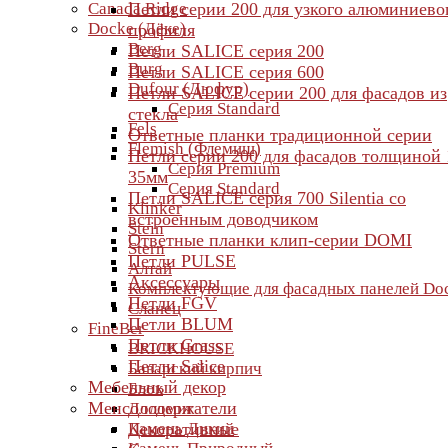
Canada Ridge
Петли серии 200 для узкого алюминиево
Docke (Дёке)
профиля
Berg
Петли SALICE серия 200
Burg
Петли SALICE серия 600
Dufour (Дюфур)
Петли SALICE серии 200 для фасадов из
Серия Standard
стекла
Fels
Ответные планки традиционной серии
Flemish (Флемиш)
Петли серии 200 для фасадов толщиной 
Серия Premium
35мм
Серия Standard
Петли SALICE серия 700 Silentia со
Klinker
встроенным доводчиком
Stein
Ответные планки клип-серии DOMI
Stern
Петли PULSE
Алтай
Аксессуары
Комплектующие для фасадных панелей Do
Петли FGV
Сланец
Петли BLUM
FineBer
Петли Grass
BRICKHOUSE
Петли Salice
Баварский кирпич
Мебельный декор
Блок
Менсолодержатели
Доломит
Камень Дикий
Декоративные