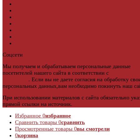
Подложка из пробки
Пробковый пол
Паркетная доска
Инженерная паркетная доска
Виниловый ламинат
Винты для ручек
Массивная доска
Соцсети
Мы получаем и обрабатываем персональные данные
посетителей нашего сайта в соответствии с
официальн
политикой
. Если вы не даете согласия на обработку сво
персональных данных,вам необходимо покинуть наш са
При использовании материалов с сайта обязательно ука
прямой ссылки на источник.
Избранное
0
избранное
Сравнить товары
0
сравнить
Просмотренные товары
0
вы смотрели
0
корзина