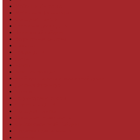
Мебель и Интерьер
Мебельная фурнитура
Фасадные панели
Террасная доска ДПК
Виниловый сайдинг
Водосточная система
Ламинат
Грядки ДПК
Двери
Ковры
Комплектующие
Клей для паркета и массивной доски
Дверная фурнитура
Кровля
Регулируемые опоры
Ступени из ДПК
Фасадная плитка
Фасадные термопанели
Фиброцементный Сайдинг
Подложка для ламината
Плинтус