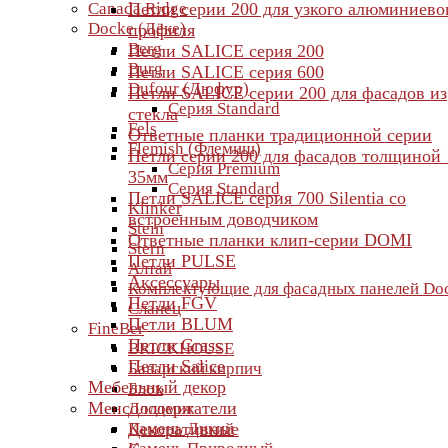
Canada Ridge
Петли серии 200 для узкого алюминиево
Docke (Дёке)
профиля
Berg
Петли SALICE серия 200
Burg
Петли SALICE серия 600
Dufour (Дюфур)
Петли SALICE серии 200 для фасадов из
Серия Standard
стекла
Fels
Ответные планки традиционной серии
Flemish (Флемиш)
Петли серии 200 для фасадов толщиной 
Серия Premium
35мм
Серия Standard
Петли SALICE серия 700 Silentia со
Klinker
встроенным доводчиком
Stein
Ответные планки клип-серии DOMI
Stern
Петли PULSE
Алтай
Аксессуары
Комплектующие для фасадных панелей Do
Петли FGV
Сланец
Петли BLUM
FineBer
Петли Grass
BRICKHOUSE
Петли Salice
Баварский кирпич
Мебельный декор
Блок
Менсолодержатели
Доломит
Камень Дикий
Декоративные