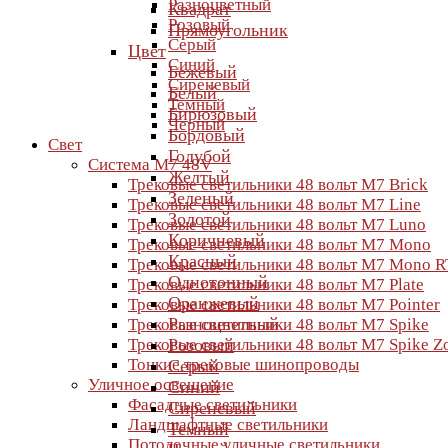
Разноцветный
Квадрат
Розовый
Прямоугольник
Серый
Цвет
Синий
Бежевый
Сиреневый
Белый
Темный
Бирюзовый
Черный
Бордовый
Свет
Голубой
Система M7 48V
Желтый
Трековые светильники 48 вольт M7 Brick
Зеленый
Трековые светильники 48 вольт M7 Line
Золотой
Трековые светильники 48 вольт M7 Luno
Коричневый
Трековые светильники 48 вольт M7 Mono
Красный
Трековые светильники 48 вольт M7 Mono R
Однотонный
Трековые светильники 48 вольт M7 Plate
Оранжевый
Трековые светильники 48 вольт M7 Pointer
Разноцветный
Трековые светильники 48 вольт M7 Spike
Трековые светильники 48 вольт M7 Spike 
Розовый
Тонкие трековые шинопроводы
Серый
Уличное освещение
Синий
Фасадные светильники
Сиреневый
Ландшафтные светильники
Темный
Потолочные уличные светильники