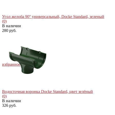
Угол желоба 90° универсальный, Docke Standard, зеленый
(0)
В наличии
280 руб.
избранное
сравнить
Водосточная воронка Docke Standard, цвет зелёный
(0)
В наличии
326 руб.