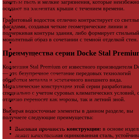
заметны пыль и мелкие загрязнения, которые неизбежн
Ламинат
оседают на элементах крыши с течением времени.
Грядки ДПК
Двери
Графитовый водосток отлично контрастирует со светл
Ковры
фасадами, создавая четкие геометрические линии и
Комплектующие
подчеркивая контуры здания, либо формирует стильны
Клей для паркета и массивной доски
монолитный образ в сочетании с темной отделкой стен.
Дверная фурнитура
Кровля
Преимущества серии Docke Stal Premiu
Регулируемые опоры
Ступени из ДПК
Коллекция Stal Premium от известного производителя D
Фасадная плитка
— это безупречное сочетание передовых технологий
Фасадные термопанели
обработки металла и эстетичного внешнего вида.
Фиброцементный Сайдинг
Металлические конструкции этой серии разработаны
Подложка для ламината
специально с учетом суровых климатических условий, 
Плинтус
отлично переносят как морозы, так и летний зной.
Подложка из пробки
Пробковый пол
Выбирая водосточные элементы в данном разделе, вы
Паркетная доска
получаете следующие преимущества:
Инженерная паркетная доска
Виниловый ламинат
Высокая прочность конструкции:
в основе изде
Винты для ручек
лежит качественная оцинкованная сталь, устойчив