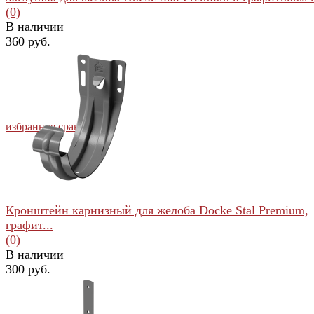
(0)
В наличии
360 руб.
избранное
сравнить
Кронштейн карнизный для желоба Docke Stal Premium,
графит...
(0)
В наличии
300 руб.