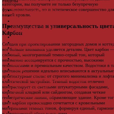
Разделы
категории, вы получаете не только безупречную
функциональность, но и эстетическое совершенство дл
Керамическая плитка
вашей кровли.
Свет
Мебель и Интерьер
Преимущества и универсальность цвет
Мебельная фурнитура
Фасадные панели
Карбон
Террасная доска ДПК
Виниловый сайдинг
Сегодня при проектировании загородных домов и котте
Водосточная система
все больше внимания уделяется деталям. Цвет карбон —
Ламинат
сложный, многогранный темно-серый тон, который
Грядки ДПК
неизменно ассоциируется с прочностью, высокими
Двери
технологиями и премиальным качеством. Водостоки в т
Ковры
цветовом решении идеально вписываются в актуальные
Комплектующие
архитектурные стили: от строгого минимализма и лофта
Клей для паркета и массивной доски
классической застройки. Темный водосток отлично
Дверная фурнитура
контрастирует со светлыми штукатурными фасадами,
Кровля
кирпичной кладкой или сайдингом, создавая четкие
Регулируемые опоры
геометрические линии, обрамляющие здание. Кроме тог
Ступени из ДПК
цвет карбон превосходно сочетается с кровельными
Фасадная плитка
материалами темных тонов, формируя единый, гармон
Фасадные термопанели
и завершенный образ всего дома.