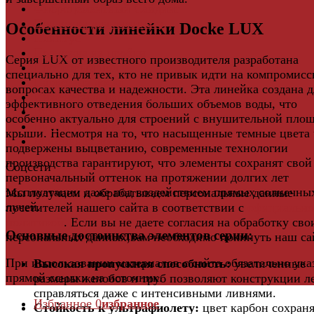
Фиброцементный Сайдинг
Подложка для ламината
Особенности линейки Docke LUX
Плинтус
Подложка из пробки
Серия LUX от известного производителя разработана
Пробковый пол
специально для тех, кто не привык идти на компромисс
Паркетная доска
вопросах качества и надежности. Эта линейка создана д
Инженерная паркетная доска
эффективного отведения больших объемов воды, что
Виниловый ламинат
особенно актуально для строений с внушительной пло
Винты для ручек
крыши. Несмотря на то, что насыщенные темные цвета 
Массивная доска
подвержены выцветанию, современные технологии
производства гарантируют, что элементы сохранят свой
Соцсети
первоначальный оттенок на протяжении долгих лет
эксплуатации даже под воздействием прямых солнечны
Мы получаем и обрабатываем персональные данные
лучей.
посетителей нашего сайта в соответствии с
официальн
политикой
. Если вы не даете согласия на обработку сво
Основные достоинства элементов серии:
персональных данных,вам необходимо покинуть наш са
При использовании материалов с сайта обязательно ука
Высокая пропускная способность:
увеличенные
прямой ссылки на источник.
размеры желобов и труб позволяют конструкции л
справляться даже с интенсивными ливнями.
Избранное
0
избранное
Стойкость к ультрафиолету:
цвет карбон сохраня