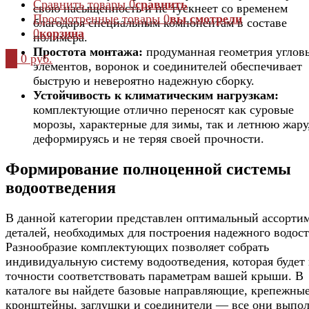
Сравнить товары
0
сравнить
свою насыщенность и не тускнеет со временем
Просмотренные товары
0
вы смотрели
благодаря специальным компонентам в составе
0
корзина
полимера.
Простота монтажа:
продуманная геометрия углов
0
0 руб.
элементов, воронок и соединителей обеспечивает
быструю и невероятно надежную сборку.
Устойчивость к климатическим нагрузкам:
комплектующие отлично переносят как суровые
морозы, характерные для зимы, так и летнюю жару
деформируясь и не теряя своей прочности.
Формирование полноценной системы
водоотведения
В данной категории представлен оптимальный ассорти
деталей, необходимых для построения надежного водост
Разнообразие комплектующих позволяет собрать
индивидуальную систему водоотведения, которая будет 
точности соответствовать параметрам вашей крыши. В
каталоге вы найдете базовые направляющие, крепежны
кронштейны, заглушки и соединители — все они выпо