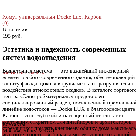
Хомут универсальный Docke Lux, Карбон
(0)
В наличии
195 руб.
Эстетика и надежность современных
систем водоотведения
Водосточная система — это важнейший инженерный
избранное
сравнить
элемент любого современного здания, обеспечивающий
защиту фасада, цоколя и фундамента от разрушительно
воздействия атмосферных осадков. В каталоге торговог
центра «Элистройматериалы» представлен
специализированный раздел, посвященный премиально
линейке водостоков — Docke LUX в благородном цвете
Карбон. Этот глубокий и насыщенный оттенок стал
настоящим открытием для дизайнеров и архитекторов,
Контакты
стремящихся придать внешнему облику дома максимал
Москва, 51-км МКАД
выразительность. Выбирая комплектующие из данной