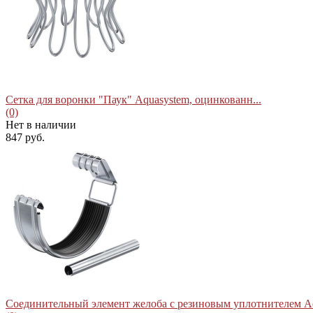
избранное
сравнить
Сетка для воронки "Паук" Aquasystem, оцинкованн...
(0)
Нет в наличии
847 руб.
избранное
сравнить
Соединительный элемент желоба с резиновым уплотнителем Aq