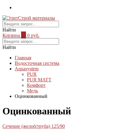
Найти
Корзина
0
0 руб.
Найти
Главная
Водосточная система
Aquasystem
PUR
PUR MATT
Комфорт
Медь
Оцинкованный
Оцинкованный
Сечение (желоб/труба) 125/90