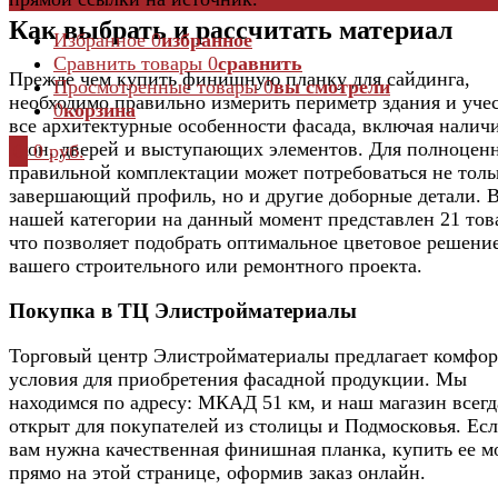
Как выбрать и рассчитать материал
Избранное
0
избранное
Сравнить товары
0
сравнить
Прежде чем купить финишную планку для сайдинга,
Просмотренные товары
0
вы смотрели
необходимо правильно измерить периметр здания и уче
0
корзина
все архитектурные особенности фасада, включая налич
окон, дверей и выступающих элементов. Для полноцен
0
0 руб.
правильной комплектации может потребоваться не толь
завершающий профиль, но и другие доборные детали. 
нашей категории на данный момент представлен 21 тов
что позволяет подобрать оптимальное цветовое решени
вашего строительного или ремонтного проекта.
Покупка в ТЦ Элистройматериалы
Торговый центр Элистройматериалы предлагает комфо
условия для приобретения фасадной продукции. Мы
находимся по адресу: МКАД 51 км, и наш магазин всегд
открыт для покупателей из столицы и Подмосковья. Ес
вам нужна качественная финишная планка, купить ее 
прямо на этой странице, оформив заказ онлайн.