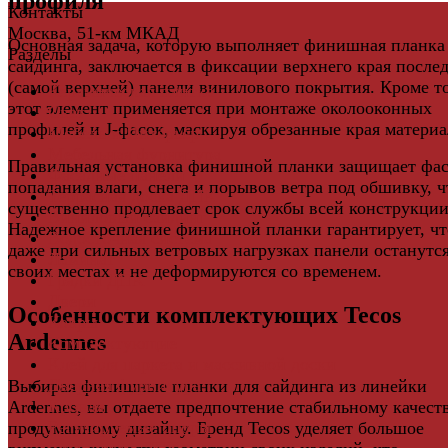
профиля
Контакты
Москва, 51-км МКАД
Основная задача, которую выполняет финишная планка
Разделы
сайдинга, заключается в фиксации верхнего края после
(самой верхней) панели винилового покрытия. Кроме то
Керамическая плитка
этот элемент применяется при монтаже околооконных
Свет
профилей и J-фасок, маскируя обрезанные края материа
Мебель и Интерьер
Мебельная фурнитура
Правильная установка финишной планки защищает фас
Фасадные панели
попадания влаги, снега и порывов ветра под обшивку, ч
Террасная доска ДПК
существенно продлевает срок службы всей конструкции
Виниловый сайдинг
Надежное крепление финишной планки гарантирует, чт
Водосточная система
даже при сильных ветровых нагрузках панели останутся
Ламинат
своих местах и не деформируются со временем.
Грядки ДПК
Двери
Особенности комплектующих Tecos
Ковры
Ardennes
Комплектующие
Клей для паркета и массивной доски
Дверная фурнитура
Выбирая финишные планки для сайдинга из линейки
Кровля
Ardennes, вы отдаете предпочтение стабильному качест
Регулируемые опоры
продуманному дизайну. Бренд Tecos уделяет большое
Ступени из ДПК