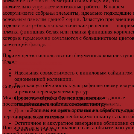
внимание точности геометрии своих изделий, что
Фасадная плитка
значительно упрощает монтажные работы. В нашем
Фасадные термопанели
ассортименте собраны элементы, идеально подходящие 
Фиброцементный Сайдинг
основным панелям данной серии. Зачастую при внешне
Подложка для ламината
отделке востребованы классические решения — наприм
Плинтус
планка финишная белая или планка финишная коричнев
Подложка из пробки
которые гармонично сочетаются с большинством цвето
Пробковый пол
концепций фасада.
Паркетная доска
Преимущества использования фирменных комплектую
Инженерная паркетная доска
Текос:
Виниловый ламинат
Винты для ручек
Идеальная совместимость с виниловым сайдингом 
Массивная доска
одноименной коллекции.
Высокая устойчивость к ультрафиолетовому излу
Соцсети
и резким перепадам температур.
Мы получаем и обрабатываем персональные данные
Простота монтажа без использования
посетителей нашего сайта в соответствии с
официальн
специализированного сложного инструмента.
политикой
. Если вы не даете согласия на обработку сво
Долговечность материала, неподверженность корр
персональных данных,вам необходимо покинуть наш са
и процессам гниения.
Эстетичное и аккуратное завершение облицовки с
При использовании материалов с сайта обязательно ука
карнизных свесов.
прямой ссылки на источник.