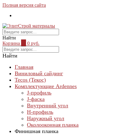
Полная версия сайта
Найти
Корзина
0
0 руб.
Найти
Главная
Виниловый сайдинг
Tecos (Текос)
Комплектующие Ardennes
J-профиль
J-фаска
Внутренний угол
Н-профиль
Наружный угол
Околооконная планка
Финишная планка