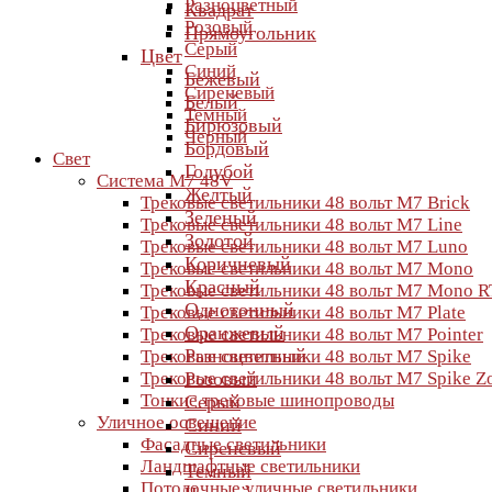
Разноцветный
Квадрат
Розовый
Прямоугольник
Серый
Цвет
Синий
Бежевый
Сиреневый
Белый
Темный
Бирюзовый
Черный
Бордовый
Свет
Голубой
Система M7 48V
Желтый
Трековые светильники 48 вольт M7 Brick
Зеленый
Трековые светильники 48 вольт M7 Line
Золотой
Трековые светильники 48 вольт M7 Luno
Коричневый
Трековые светильники 48 вольт M7 Mono
Красный
Трековые светильники 48 вольт M7 Mono R
Однотонный
Трековые светильники 48 вольт M7 Plate
Оранжевый
Трековые светильники 48 вольт M7 Pointer
Разноцветный
Трековые светильники 48 вольт M7 Spike
Трековые светильники 48 вольт M7 Spike 
Розовый
Тонкие трековые шинопроводы
Серый
Уличное освещение
Синий
Фасадные светильники
Сиреневый
Ландшафтные светильники
Темный
Потолочные уличные светильники