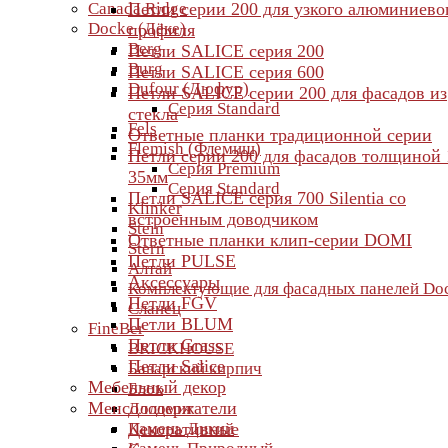
Canada Ridge
Петли серии 200 для узкого алюминиево
Docke (Дёке)
профиля
Berg
Петли SALICE серия 200
Burg
Петли SALICE серия 600
Dufour (Дюфур)
Петли SALICE серии 200 для фасадов из
Серия Standard
стекла
Fels
Ответные планки традиционной серии
Flemish (Флемиш)
Петли серии 200 для фасадов толщиной 
Серия Premium
35мм
Серия Standard
Петли SALICE серия 700 Silentia со
Klinker
встроенным доводчиком
Stein
Ответные планки клип-серии DOMI
Stern
Петли PULSE
Алтай
Аксессуары
Комплектующие для фасадных панелей Do
Петли FGV
Сланец
Петли BLUM
FineBer
Петли Grass
BRICKHOUSE
Петли Salice
Баварский кирпич
Мебельный декор
Блок
Менсолодержатели
Доломит
Камень Дикий
Декоративные