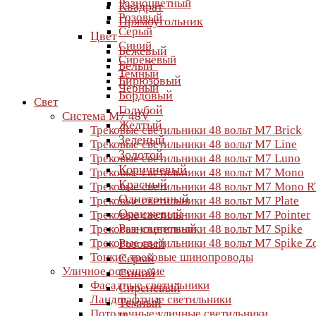
Разноцветный
Квадрат
Розовый
Прямоугольник
Серый
Цвет
Синий
Бежевый
Сиреневый
Белый
Темный
Бирюзовый
Черный
Бордовый
Свет
Голубой
Система M7 48V
Желтый
Трековые светильники 48 вольт M7 Brick
Зеленый
Трековые светильники 48 вольт M7 Line
Золотой
Трековые светильники 48 вольт M7 Luno
Коричневый
Трековые светильники 48 вольт M7 Mono
Красный
Трековые светильники 48 вольт M7 Mono R
Однотонный
Трековые светильники 48 вольт M7 Plate
Оранжевый
Трековые светильники 48 вольт M7 Pointer
Разноцветный
Трековые светильники 48 вольт M7 Spike
Трековые светильники 48 вольт M7 Spike 
Розовый
Тонкие трековые шинопроводы
Серый
Уличное освещение
Синий
Фасадные светильники
Сиреневый
Ландшафтные светильники
Темный
Потолочные уличные светильники