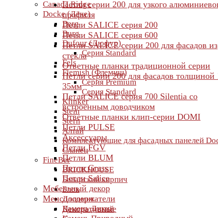
Canada Ridge
Петли серии 200 для узкого алюминиево
Docke (Дёке)
профиля
Berg
Петли SALICE серия 200
Burg
Петли SALICE серия 600
Dufour (Дюфур)
Петли SALICE серии 200 для фасадов из
Серия Standard
стекла
Fels
Ответные планки традиционной серии
Flemish (Флемиш)
Петли серии 200 для фасадов толщиной 
Серия Premium
35мм
Серия Standard
Петли SALICE серия 700 Silentia со
Klinker
встроенным доводчиком
Stein
Ответные планки клип-серии DOMI
Stern
Петли PULSE
Алтай
Аксессуары
Комплектующие для фасадных панелей Do
Петли FGV
Сланец
Петли BLUM
FineBer
Петли Grass
BRICKHOUSE
Петли Salice
Баварский кирпич
Мебельный декор
Блок
Менсолодержатели
Доломит
Камень Дикий
Декоративные