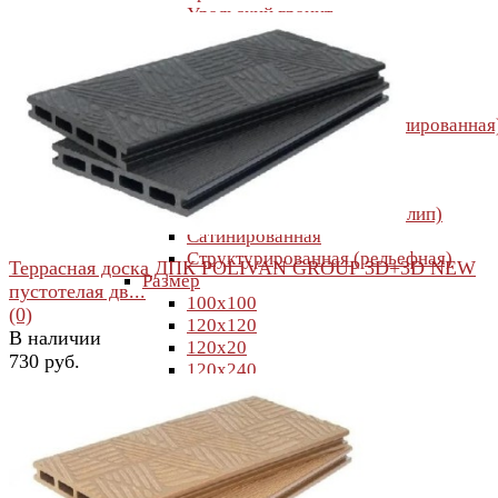
Уральский гранит
Декоративные элементы
Поверхность
Глянцевая
Карвинг
Лаппатированная (полуполированная
Матовая
Полированная
Полуматовая
Противоскользящая (антислип)
Сатинированная
Структурированная (рельефная)
Террасная доска ДПК POLIVAN GROUP 3D+3D NEW
Размер
пустотелая дв...
100х100
(0)
120х120
В наличии
120х20
730 руб.
120х240
120х278
120х280
160х320
160х80
избранное
сравнить
180х120