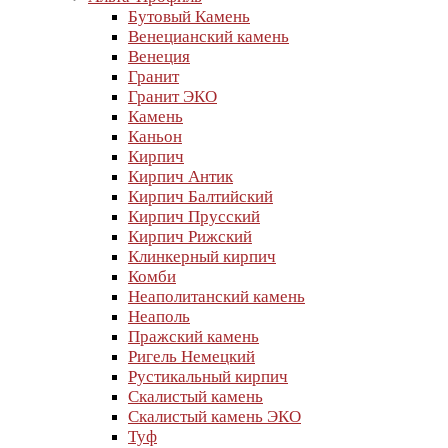
Бутовый Камень
Венецианский камень
Венеция
Гранит
Гранит ЭКО
Камень
Каньон
Кирпич
Кирпич Антик
Кирпич Балтийский
Кирпич Прусский
Кирпич Рижский
Клинкерный кирпич
Комби
Неаполитанский камень
Неаполь
Пражский камень
Ригель Немецкий
Рустикальный кирпич
Скалистый камень
Скалистый камень ЭКО
Туф