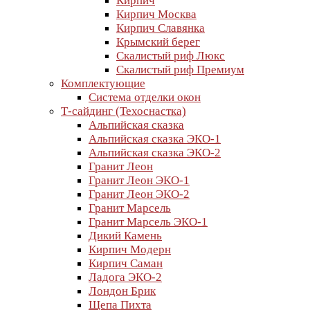
Кирпич
Кирпич Москва
Кирпич Славянка
Крымский берег
Скалистый риф Люкс
Скалистый риф Премиум
Комплектующие
Система отделки окон
Т-сайдинг (Техоснастка)
Альпийская сказка
Альпийская сказка ЭКО-1
Альпийская сказка ЭКО-2
Гранит Леон
Гранит Леон ЭКО-1
Гранит Леон ЭКО-2
Гранит Марсель
Гранит Марсель ЭКО-1
Дикий Камень
Кирпич Модерн
Кирпич Саман
Ладога ЭКО-2
Лондон Брик
Щепа Пихта