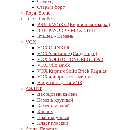
Сланец
Старый форт
Royal Stone
Tecos ImaBeL
BRICKWORK (Кирпичная кладка)
BRICKWORK - МИХЕЛЕН
ImaBeL - Камень
VOX
VOX CLINKER
VOX Sandstone (Сандстоун)
VOX SOLID STONE REGULAR
VOX Vilo Brick
VOX Кирпич Solid Brick Regular
VOX доборные элементы
Наружные углы VOX
АЭЛИТ
Дворцовый камень
Камень крупный
Камень мелкий
Кирпич
Пласт крупный
Пласт плоский
Альта-Профиль