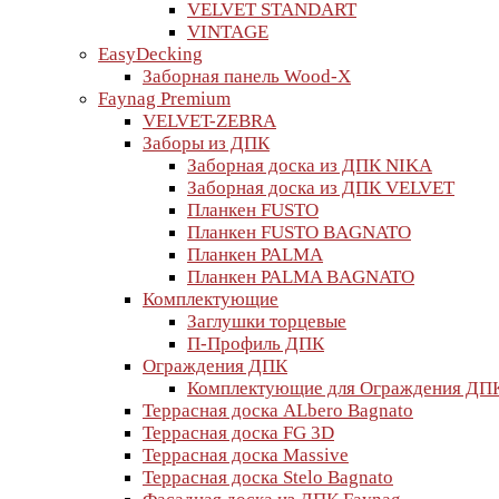
VELVET STANDART
VINTAGE
EasyDecking
Заборная панель Wood-X
Faynag Premium
VELVET-ZEBRA
Заборы из ДПК
Заборная доска из ДПК NIKA
Заборная доска из ДПК VELVET
Планкен FUSTO
Планкен FUSTO BАGNATO
Планкен PALMA
Планкен PALMA BАGNATO
Комплектующие
Заглушки торцевые
П-Профиль ДПК
Ограждения ДПК
Комплектующие для Ограждения ДП
Террасная доска ALbero Bagnato
Террасная доска FG 3D
Террасная доска Massive
Террасная доска Stelo Bagnato