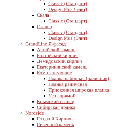
Classic (Стандарт)
Design Plus (Элит)
Скала
Classic (Стандарт)
Сланец
Classic (Стандарт)
Design Plus (Элит)
GrandLine Я-фасад
Алтайский камень
Балтийский кирпич
Демидовский кирпич
Екатерининский камень
Комплектующие
Планка наборная (наличник)
Планка радиусная
Приоконная широкая планка
Угол прямой
Крымский сланец
Сибирская дранка
Nordside
Гладкий Кирпич
Северный камень