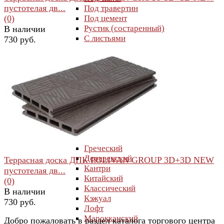
пустотелая дв...
Под травертин
(0)
Под цемент
Рустик (состаренный)
В наличии
С листьями
730 руб.
С панно/картиной
С рисунком
С цветами
Терраццо
Стиль
избранное
сравнить
Античный
Ар-деко
Арабский
Барокко
Восточный
Греческий
Деревенский
Террасная доска ДПК POLIVAN GROUP 3D+3D NEW
Кантри
пустотелая дв...
Китайский
(0)
Классический
В наличии
Кэжуал
730 руб.
Лофт
Марокканский
Добро пожаловать в раздел каталога торгового центра