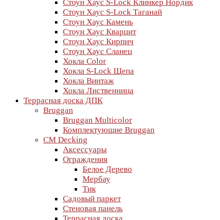
Стоун Хаус S-Lock Клинкер Нордик
Стоун Хаус S-Lock Таганай
Стоун Хаус Камень
Стоун Хаус Кварцит
Стоун Хаус Кирпич
Стоун Хаус Сланец
Хокла Color
Хокла S-Lock Щепа
Хокла Винтаж
Хокла Лиственница
Террасная доска ДПК
Bruggan
Bruggan Multicolor
Комплектующие Bruggan
CM Decking
Аксессуары
Ограждения
Белое Дерево
Мербау
Тик
Садовый паркет
Стеновая панель
Террасная доска