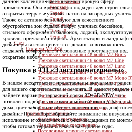
данной коллекции имеет весьма широкую сферу
Разноцветный
применения. Она превосходно подходит для строительс
Розовый
Серый
открытых террас и уютных патио на загородных участка
Синий
Также ее активно используют для качественного
Сиреневый
обустройства зон отдыха вокруг уличных бассейнов,
Темный
стильного оформления балконов, лоджий, эксплуатиру
Черный
кровель, причалов и пирсов. Архитекторы и ландшафт
Свет
дизайнеры высоко ценят этот декинг за возможность
Система M7 48V
создавать комфортные и безопасные пространства под
Трековые светильники 48 вольт M7 Brick
открытым небом.
Трековые светильники 48 вольт M7 Line
Трековые светильники 48 вольт M7 Luno
Покупка в ТЦ «Элистройматериалы»
Трековые светильники 48 вольт M7 Mono
Трековые светильники 48 вольт M7 Mono R
В нашем ассортименте представлены актуальные решен
Трековые светильники 48 вольт M7 Plate
для вашего строительства и ремонта. В данном разделе
Трековые светильники 48 вольт M7 Pointer
найдете варианты террасной доски 3D+3D NEW, что
Трековые светильники 48 вольт M7 Spike
позволит подобрать оптимальный оттенок под фасад ва
Трековые светильники 48 вольт M7 Spike 
дома, цвет забора или общую концепцию ландшафтног
Тонкие трековые шинопроводы
Уличное освещение
дизайна. При выборе обращайте внимание на визуальн
Фасадные светильники
исполнение и ознакомьтесь с рекомендациями по монта
Ландшафтные светильники
чтобы готовая терраса служила вам долгие годы.
Потолочные уличные светильники