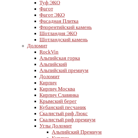
Туф ЭКО
Фагот
Фагот ЭКО
Фасадная Плитка
Флорентийский камень
Шотландия ЭКО
Шотландский камень
Доломит
RockVin
Альпийская горка
Альпийский
Альпийский премиум
Доломит
Кирпич
Кирпич Москва
Кирпич Славянка
Крымский берег
Кубанский песчаник
Скалистый риф Люкс
Скалистый риф премиум
Углы Доломит
Альпийский Премиум