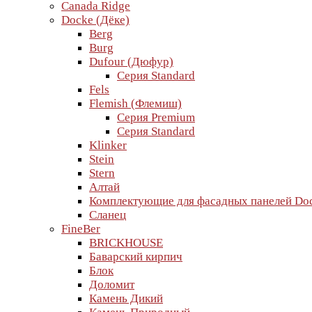
Canada Ridge
Docke (Дёке)
Berg
Burg
Dufour (Дюфур)
Серия Standard
Fels
Flemish (Флемиш)
Серия Premium
Серия Standard
Klinker
Stein
Stern
Алтай
Комплектующие для фасадных панелей Do
Сланец
FineBer
BRICKHOUSE
Баварский кирпич
Блок
Доломит
Камень Дикий