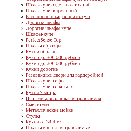
Шкаф-купе отдельно стоящий
Шкаф-купе встроенный
Распашной шкаф в прихожую
Дорогие шкафы
Дорогие шкафы купе
Шкафы-купе
PerfectSense Top
Шкафы образцы
Кухни образцы
Кухни до 300 000 рублей
Кухни до 200 000 рублей
Кухни дорогие
Раздвижные двери для гардеробной
Шкаф-купе в офис
Шкаф-купе в спальню
Кухня 3 метра
Печь микроволновая встраиваемая
Смесители
Металлические мойки
Стулья
Кухни от 34.4 м²
Шкафы винные встраиваемые