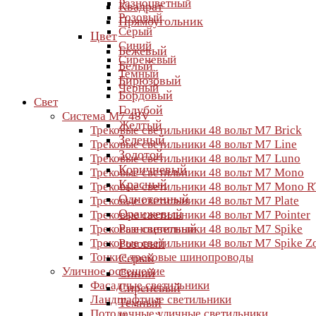
Разноцветный
Квадрат
Розовый
Прямоугольник
Серый
Цвет
Синий
Бежевый
Сиреневый
Белый
Темный
Бирюзовый
Черный
Бордовый
Свет
Голубой
Система M7 48V
Желтый
Трековые светильники 48 вольт M7 Brick
Зеленый
Трековые светильники 48 вольт M7 Line
Золотой
Трековые светильники 48 вольт M7 Luno
Коричневый
Трековые светильники 48 вольт M7 Mono
Красный
Трековые светильники 48 вольт M7 Mono R
Однотонный
Трековые светильники 48 вольт M7 Plate
Оранжевый
Трековые светильники 48 вольт M7 Pointer
Разноцветный
Трековые светильники 48 вольт M7 Spike
Трековые светильники 48 вольт M7 Spike 
Розовый
Тонкие трековые шинопроводы
Серый
Уличное освещение
Синий
Фасадные светильники
Сиреневый
Ландшафтные светильники
Темный
Потолочные уличные светильники