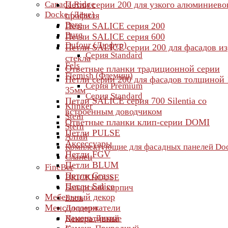
Canada Ridge
Петли серии 200 для узкого алюминиево
Docke (Дёке)
профиля
Berg
Петли SALICE серия 200
Burg
Петли SALICE серия 600
Dufour (Дюфур)
Петли SALICE серии 200 для фасадов из
Серия Standard
стекла
Fels
Ответные планки традиционной серии
Flemish (Флемиш)
Петли серии 200 для фасадов толщиной 
Серия Premium
35мм
Серия Standard
Петли SALICE серия 700 Silentia со
Klinker
встроенным доводчиком
Stein
Ответные планки клип-серии DOMI
Stern
Петли PULSE
Алтай
Аксессуары
Комплектующие для фасадных панелей Do
Петли FGV
Сланец
Петли BLUM
FineBer
Петли Grass
BRICKHOUSE
Петли Salice
Баварский кирпич
Мебельный декор
Блок
Менсолодержатели
Доломит
Камень Дикий
Декоративные