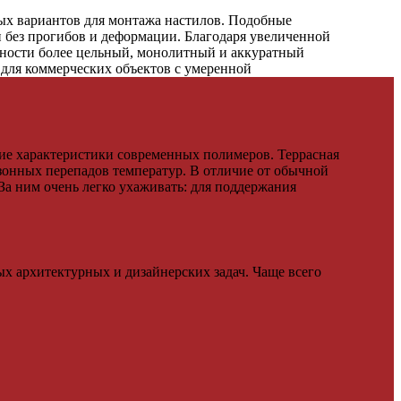
ых вариантов для монтажа настилов. Подобные
 без прогибов и деформации. Благодаря увеличенной
рхности более цельный, монолитный и аккуратный
 для коммерческих объектов с умеренной
ие характеристики современных полимеров. Террасная
зонных перепадов температур. В отличие от обычной
За ним очень легко ухаживать: для поддержания
х архитектурных и дизайнерских задач. Чаще всего