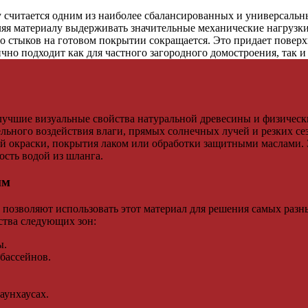
 считается одним из наиболее сбалансированных и универсальн
яя материалу выдерживать значительные механические нагрузки
тво стыков на готовом покрытии сокращается. Это придает пове
но подходит как для частного загородного домостроения, так и
 лучшие визуальные свойства натуральной древесины и физическ
льного воздействия влаги, прямых солнечных лучей и резких се
ой окраски, покрытия лаком или обработки защитными маслами. 
сть водой из шланга.
мм
позволяют использовать этот материал для решения самых разны
ства следующих зон:
ы.
бассейнов.
аунхаусах.