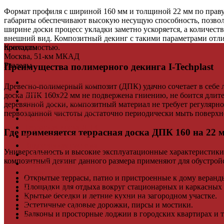
Формат профиля с шириной 160 мм и толщиной 22 мм по праву
габариты обеспечивают высокую несущую способность, позвол
ширине доски процесс укладки заметно ускоряется, а количес
внешний вид. Композитный декинг с такими параметрами отлич
Контакты
проходимостью.
Москва, 51-км МКАД
Разделы
Преимущества полимерного декинга I-Techplast
Керамическая плитка
Древесно-полимерный композит (ДПК) удачно сочетает в себе
Свет
доска ДПК 160х22 мм не подвержена гниению, не боится длите
Мебель и Интерьер
деревянной доски, композитный материал не требует регулярн
Мебельная фурнитура
первозданной чистоты достаточно периодически мыть поверхно
Фасадные панели
Террасная доска ДПК
Где применяется террасная доска ДПК 160 на 22 
Виниловый сайдинг
Водосточная система
Универсальность и высокие эксплуатационные характеристики 
Ламинат
композитный декинг данного размера применяют для обустрой
Грядки ДПК
Двери
Открытые террасы, патио и пристроенные к дому веранд
Ковры
Площадки для отдыха вокруг стационарных и каркасных 
Комплектующие
Крытые беседки и летние кухни на загородном участке.
Клей для паркета и массивной доски
Эстетичные садовые дорожки, пирсы и мостики.
Дверная фурнитура
Балконы и просторные лоджии в городских квартирах и т
Кровля