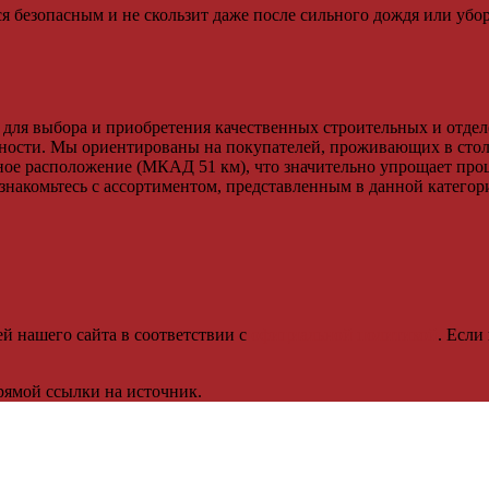
я безопасным и не скользит даже после сильного дождя или убор
 для выбора и приобретения качественных строительных и отдел
ности. Мы ориентированы на покупателей, проживающих в стол
ое расположение (МКАД 51 км), что значительно упрощает про
знакомьтесь с ассортиментом, представленным в данной категор
й нашего сайта в соответствии с
официальной политикой
. Если
рямой ссылки на источник.