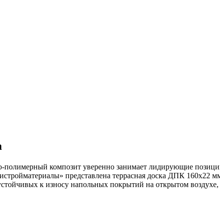
а
о-полимерный композит уверенно занимает лидирующие позиции 
листройматериалы» представлена террасная доска ДПК 160х22 мм
устойчивых к износу напольных покрытий на открытом воздухе,