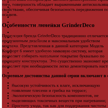
Грядки ДПК
того, поверхность обладает выраженными антискользя
Двери
свойствами, обеспечивая безопасность передвижения п
Ковры
осадков.
Комплектующие
Клей для паркета и массивной доски
Особенности линейки GrinderDeco
Дверная фурнитура
Кровля
Продукция бренда GrinderDeco традиционно отличается
Регулируемые опоры
продуманным дизайном и максимальным удобством
Ступени из ДПК
монтажа. Представленная в данной категории Модель
Фасадная плитка
Комфорт 6 имеет удобную замковую систему, которая
Фасадные термопанели
позволяет собирать напольное покрытие буквально по
Фиброцементный Сайдинг
принципу конструктора. Это существенно экономит вр
Подложка для ламината
позволяет при необходимости легко демонтировать наст
Плинтус
Подложка из пробки
Основные достоинства данной серии включают в 
Пробковый пол
Паркетная доска
Высокую устойчивость к влаге, исключающую
Инженерная паркетная доска
появление плесени и грибка на террасе;
Виниловый ламинат
Экологическую безопасность компонентов, не
Винты для ручек
выделяющих токсичных веществ при нагревании;
Массивная доска
Простоту ухода, так как для поддержания чистоты