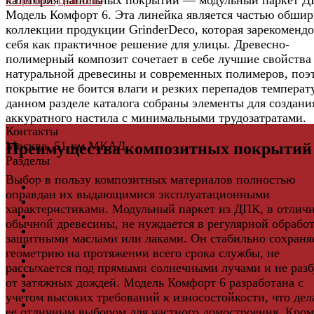
избранное
сравнить
Модель Комфорт 6. Эта линейка является частью обши
коллекции продукции GrinderDeco, которая зарекоменд
себя как практичное решение для улицы. Древесно-
полимерный композит сочетает в себе лучшие свойства
натуральной древесины и современных полимеров, поэ
покрытие не боится влаги и резких перепадов температ
данном разделе каталога собраны элементы для создани
аккуратного настила с минимальными трудозатратами.
Контакты
Москва, 51-км МКАД
Преимущества композитных покрытий
Разделы
Выбор в пользу композитных материалов полностью
Керамическая плитка
оправдан их выдающимися эксплуатационными
Свет
характеристиками. Модульный паркет из ДПК, в отличи
Мебель и Интерьер
обычной древесины, не нуждается в регулярной обрабо
Мебельная фурнитура
защитными маслами или лаками. Он стабильно сохраня
Фасадные панели
геометрию на протяжении всего срока службы, не
Террасная доска ДПК
рассыхается под прямыми солнечными лучами и не разб
Виниловый сайдинг
от затяжных дождей. Модель Комфорт 6 разработана с
Водосточная система
учетом высоких требований к износостойкости, что дел
Ламинат
ее отличным выбором для частного домостроения. Кром