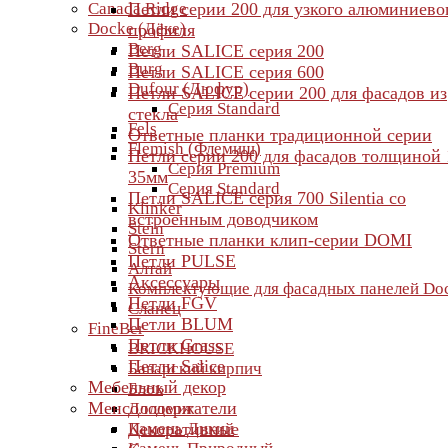
Canada Ridge
Петли серии 200 для узкого алюминиево
Docke (Дёке)
профиля
Berg
Петли SALICE серия 200
Burg
Петли SALICE серия 600
Dufour (Дюфур)
Петли SALICE серии 200 для фасадов из
Серия Standard
стекла
Fels
Ответные планки традиционной серии
Flemish (Флемиш)
Петли серии 200 для фасадов толщиной 
Серия Premium
35мм
Серия Standard
Петли SALICE серия 700 Silentia со
Klinker
встроенным доводчиком
Stein
Ответные планки клип-серии DOMI
Stern
Петли PULSE
Алтай
Аксессуары
Комплектующие для фасадных панелей Do
Петли FGV
Сланец
Петли BLUM
FineBer
Петли Grass
BRICKHOUSE
Петли Salice
Баварский кирпич
Мебельный декор
Блок
Менсолодержатели
Доломит
Камень Дикий
Декоративные