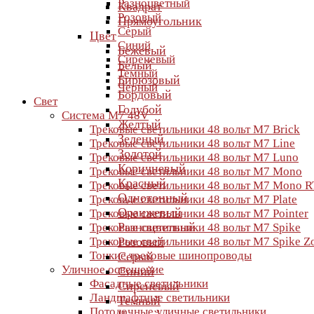
Разноцветный
Квадрат
Розовый
Прямоугольник
Серый
Цвет
Синий
Бежевый
Сиреневый
Белый
Темный
Бирюзовый
Черный
Бордовый
Свет
Голубой
Система M7 48V
Желтый
Трековые светильники 48 вольт M7 Brick
Зеленый
Трековые светильники 48 вольт M7 Line
Золотой
Трековые светильники 48 вольт M7 Luno
Коричневый
Трековые светильники 48 вольт M7 Mono
Красный
Трековые светильники 48 вольт M7 Mono R
Однотонный
Трековые светильники 48 вольт M7 Plate
Оранжевый
Трековые светильники 48 вольт M7 Pointer
Разноцветный
Трековые светильники 48 вольт M7 Spike
Трековые светильники 48 вольт M7 Spike 
Розовый
Тонкие трековые шинопроводы
Серый
Уличное освещение
Синий
Фасадные светильники
Сиреневый
Ландшафтные светильники
Темный
Потолочные уличные светильники