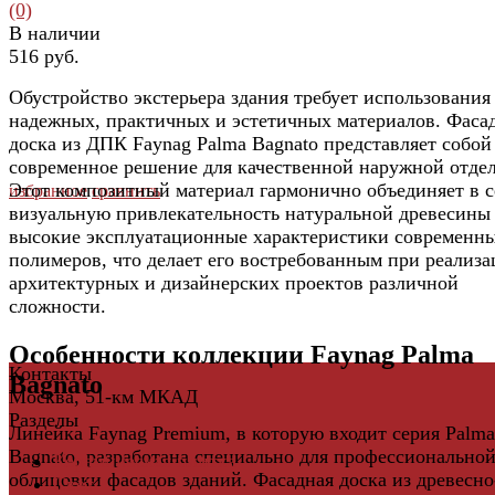
(0)
В наличии
516 руб.
Обустройство экстерьера здания требует использования
надежных, практичных и эстетичных материалов. Фаса
доска из ДПК Faynag Palma Bagnato представляет собой
современное решение для качественной наружной отде
Этот композитный материал гармонично объединяет в с
избранное
сравнить
визуальную привлекательность натуральной древесины
высокие эксплуатационные характеристики современн
полимеров, что делает его востребованным при реализ
архитектурных и дизайнерских проектов различной
сложности.
Особенности коллекции Faynag Palma
Контакты
Bagnato
Москва, 51-км МКАД
Разделы
Линейка Faynag Premium, в которую входит серия Palma
Bagnato, разработана специально для профессионально
Керамическая плитка
облицовки фасадов зданий. Фасадная доска из древесно
Свет