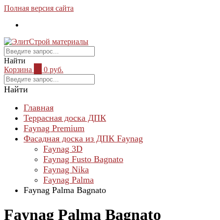
Полная версия сайта
Найти
Корзина
0
0 руб.
Найти
Главная
Террасная доска ДПК
Faynag Premium
Фасадная доска из ДПК Faynag
Faynag 3D
Faynag Fusto Bаgnato
Faynag Nika
Faynag Palma
Faynag Palma Bagnato
Faynag Palma Bagnato