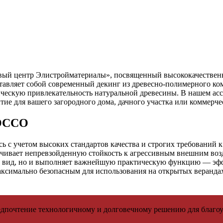
рговый центр Элистройматериалы», посвященный высококачест
тавляет собой современный декинг из древесно-полимерного ком
ческую привлекательность натуральной древесины. В нашем асс
ие для вашего загородного дома, дачного участка или коммерчес
ROCCO
ась с учетом высоких стандартов качества и строгих требований 
ивает непревзойденную стойкость к агрессивным внешним возд
й вид, но и выполняет важнейшую практическую функцию — эфф
ксимально безопасным для использования на открытых верандах,
редпочтение технологичному и долговечному решению для благо