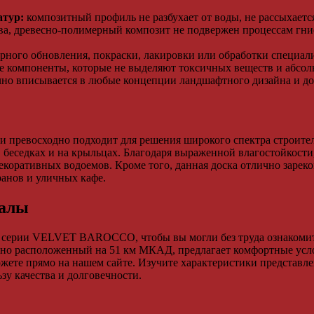
атур:
композитный профиль не разбухает от воды, не рассыхается
ева, древесно-полимерный композит не подвержен процессам г
лярного обновления, покраски, лакировки или обработки специ
е компоненты, которые не выделяют токсичных веществ и абсо
но вписывается в любые концепции ландшафтного дизайна и до
ревосходно подходит для решения широкого спектра строител
в беседках и на крыльцах. Благодаря выраженной влагостойкост
коративных водоемов. Кроме того, данная доска отлично зарек
ранов и уличных кафе.
иалы
и серии VELVET BAROCCO, чтобы вы могли без труда ознакомит
бно расположенный на 51 км МКАД, предлагает комфортные усло
ожете прямо на нашем сайте. Изучите характеристики представл
зу качества и долговечности.