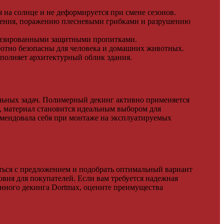
 на солнце и не деформируется при смене сезонов.
ниения, поражению плесневыми грибками и разрушению
ализированными защитными пропитками.
лютно безопасны для человека и домашних животных.
полняет архитектурный облик здания.
ьных задач. Полимерный декинг активно применяется
и, материал становится идеальным выбором для
омендовала себя при монтаже на эксплуатируемых
ься с предложением и подобрать оптимальный вариант
вия для покупателей. Если вам требуется надежная
енного декинга Dortmax, оцените преимущества