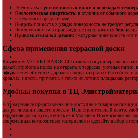
Керамическая плитка
Абсолютная устойчивость к влаге и перепадам темпер
Свет
Биологическая инертность:
в отличие от обычного дер
Мебель и Интерьер
насекомыми-вредителями.
Мебельная фурнитура
Неприхотливость в уходе:
поверхность не требует регу
Фасадные панели
Экологичность:
в производстве используются безопасны
Террасная доска ДПК
Привлекательный дизайн:
фактурная поверхность отлич
Виниловый сайдинг
Водосточная система
Сфера применения террасной доски
Ламинат
Грядки ДПК
Коллекция VELVET BAROCCO отличается универсальностью и п
Двери
для обустройства полов на открытых террасах, уютных патио, 
Ковры
оформления обходных дорожек вокруг открытых бассейнов и де
Комплектующие
кровлях, пирсах, причалах, а также на летних площадках ресто
Клей для паркета и массивной доски
Дверная фурнитура
Удобная покупка в ТЦ Элистройматер
Кровля
Регулируемые опоры
Ступени из ДПК
В этом разделе представлены все доступные товарные позици
Фасадная плитка
для реализации вашего проекта. Наш строительный центр, удо
Фасадные термопанели
террасная доска ДПК, купить ее в Москве и Подмосковье вы м
Фиброцементный Сайдинг
современных композитных материалов и сделайте выбор в поль
Подложка для ламината
Плинтус
Показать еще
Подложка из пробки