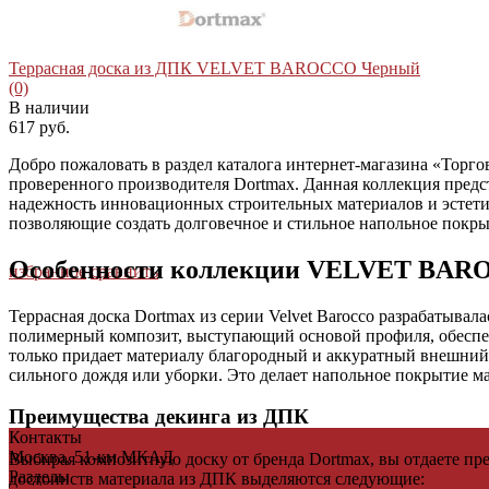
Террасная доска из ДПК VELVET BAROCCO Черный
(0)
В наличии
617 руб.
Добро пожаловать в раздел каталога интернет-магазина «То
проверенного производителя Dortmax. Данная коллекция предс
надежность инновационных строительных материалов и эстети
позволяющие создать долговечное и стильное напольное покрыт
Особенности коллекции VELVET BA
избранное
сравнить
Террасная доска Dortmax из серии Velvet Barocco разрабатывал
полимерный композит, выступающий основой профиля, обеспеч
только придает материалу благородный и аккуратный внешни
сильного дождя или уборки. Это делает напольное покрытие ма
Преимущества декинга из ДПК
Контакты
Москва, 51-км МКАД
Выбирая композитную доску от бренда Dortmax, вы отдаете п
Разделы
достоинств материала из ДПК выделяются следующие: