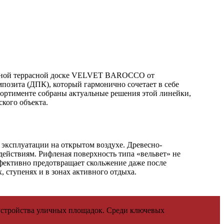
венной террасной доске VELVET BAROCCO от
позита (ДПК), который гармонично сочетает в себе
ортименте собраны актуальные решения этой линейки,
кого объекта.
к эксплуатации на открытом воздухе. Древесно-
ействиям. Рифленая поверхность типа «вельвет» не
ективно предотвращает скольжение даже после
 ступенях и в зонах активного отдыха.
устройства уличных площадок. Среди ключевых