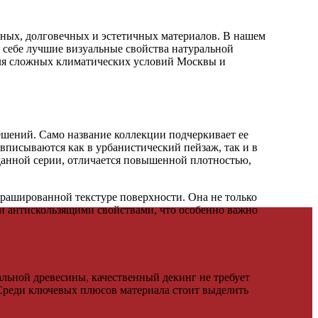
жных, долговечных и эстетичных материалов. В нашем
в себе лучшие визуальные свойства натуральной
ля сложных климатических условий Москвы и
ешений. Само название коллекции подчеркивает ее
писываются как в урбанистический пейзаж, так и в
 данной серии, отличается повышенной плотностью,
брашированной текстуре поверхности. Она не только
и антискользящими свойствами, что особенно важно
альной древесины, качественный декинг не требует
 Среди ключевых плюсов материала стоит выделить