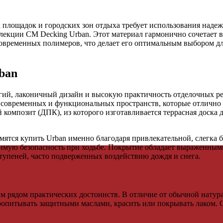
 площадок и городских зон отдыха требует использования наде
ллекции CM Decking Urban. Этот материал гармонично сочетает 
овременных полимеров, что делает его оптимальным выбором д
ban
рогий, лаконичный дизайн и высокую практичность отделочных р
современных и функциональных пространств, которые отлично в
композит (ДПК), из которого изготавливается террасная доска
ятся купить Urban именно благодаря привлекательной, слегка 
димую безопасность при ходьбе. Покрытие обладает выраженным
ступеней, часто подверженных воздействию дождя и снега.
ым рядом практических достоинств. В отличие от обычной натур
пропитывать защитными маслами, красить или покрывать лаком.