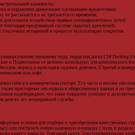
экстремальной влажности;
сени и поражения древесными насекомыми-вредителями;
з, не рассыхается и не трескается со временем;
ри длительном воздействии прямых ультрафиолетовых лучей;
от благодаря продуманной системе скрытых креплений;
х токсичных испарений в процессе эксплуатации покрытия.
универсальному внешнему виду, террасная доска CM Decking U
кве и Подмосковье ее активно используют для комплексного бл
беседок, веранд и прокладки садовых дорожек. Строгий и вывер
инимализм или лофт.
овал себя и в коммерческом секторе. Его часто и вполне обосн
 а также просторных зон отдыха в общественных парках и на пр
ников подтверждают, что такое покрытие успешно и долговечн
ии долгих лет непрерывной службы.
фортные условия для подбора и приобретения качественных ст
расу или построить новую надежную площадку с нуля, в разделе
зации вашего замысла. Торговый центр Элистройматериалы удо