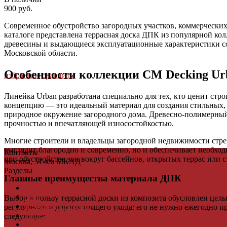
900 руб.
Современное обустройство загородных участков, коммерческих
каталоге представлена террасная доска ДПК из популярной ко
древесины и выдающиеся эксплуатационные характеристики с
Московской области.
Особенности коллекции CM Decking Ur
избранное
сравнить
Линейка Urban разработана специально для тех, кто ценит ст
концепцию — это идеальный материал для создания стильных, 
природное окружение загородного дома. Древесно-полимерный 
прочностью и впечатляющей износостойкостью.
Многие строители и владельцы загородной недвижимости стрем
выглядит благородно и современно, но и обеспечивает необхо
Контакты
при обустройстве зон вокруг бассейнов, открытых террас или 
Москва, 51-км МКАД
Разделы
Главные преимущества материала ДПК
Керамическая плитка
Свет
Выбор в пользу террасной доски из композита обусловлен цел
Мебель и Интерьер
регулярного и дорогостоящего ухода: его не нужно ежегодно 
Мебельная фурнитура
следующие:
Фасадные панели