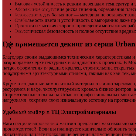
Террасная доска ДПК
Высокая устойчивость к резким перепадам температур и 
Виниловый сайдинг
Абсолютное отсутствие риска гниения, образования пле
Водосточная система
Безопасность для босых ног — материал не оставляет зано
Ламинат
Стабильность цвета и устойчивость к выгоранию даже п
Грядки ДПК
Простота и высокая скорость проведения монтажных раб
Двери
Экологическая безопасность и полное отсутствие вредны
Ковры
Комплектующие
Где применяется декинг из серии Urban
Клей для паркета и массивной доски
Дверная фурнитура
Благодаря своим выдающимся техническим характеристикам и 
Кровля
разнообразных архитектурных и ландшафтных проектах. В Мос
Регулируемые опоры
патио, оформления парадных крылец, строительства открытых 
Ступени из ДПК
популярными архитектурными стилями, такими как хай-тек, м
Фасадная плитка
Фасадные термопанели
Кроме того, данный композитный материал отлично зарекоменд
Фиброцементный Сайдинг
ресторанов и кафе, эксплуатируемых кровель бизнес-центров,
Подложка для ламината
Положительные отзывы на Urban от профессиональных монтаж
Плинтус
нагрузками, сохраняя свою изначальную эстетику на протяжен
Подложка из пробки
Пробковый пол
Удобный выбор в ТЦ Элистройматериалы
Паркетная доска
Инженерная паркетная доска
Наш специализированный магазин предлагает максимально ком
Виниловый ламинат
производителей. Если вы планируете капитально обновить тер
Винты для ручек
обязательно найдете подходящие решения для успешной реали
Массивная доска