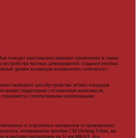
rban находит максимально широкое применение в самых
агоустройства частных домовладений: создания уютных
енный дизайн коллекции великолепно сочетается с
ованно выбирают для обустройства летних площадок
илегающих территориях гостиничных комплексов.
о справляется с интенсивными пешеходными
роительных и отделочных материалов от проверенных
 каталога, посвященном линейке CM Decking Urban, вы
бно и выгодно расположен на 51 км МКАД, что