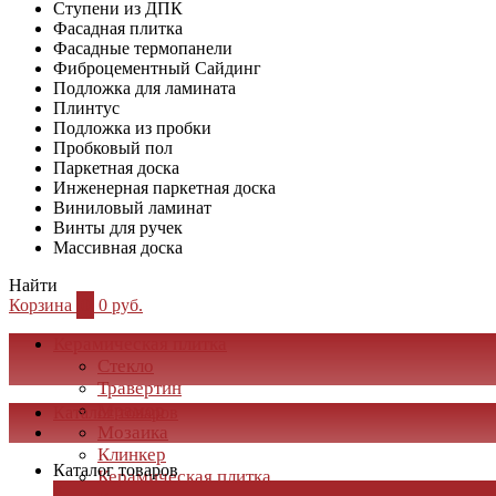
Ступени из ДПК
Фасадная плитка
Фасадные термопанели
Фиброцементный Сайдинг
Подложка для ламината
Плинтус
Подложка из пробки
Пробковый пол
Паркетная доска
Инженерная паркетная доска
Виниловый ламинат
Винты для ручек
Массивная доска
Найти
Корзина
0
0 руб.
Керамическая плитка
Стекло
Травертин
Мрамор
Каталог товаров
Мозаика
Клинкер
Каталог товаров
Керамическая плитка
×