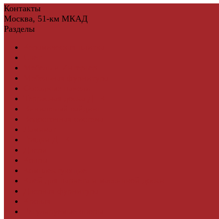
Контакты
Москва, 51-км МКАД
Разделы
Керамическая плитка
Свет
Мебель и Интерьер
Мебельная фурнитура
Фасадные панели
Террасная доска ДПК
Виниловый сайдинг
Водосточная система
Ламинат
Грядки ДПК
Двери
Ковры
Комплектующие
Клей для паркета и массивной доски
Дверная фурнитура
Кровля
Регулируемые опоры