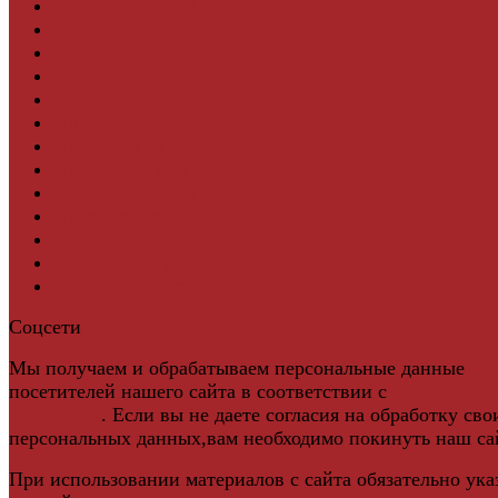
Ступени из ДПК
Фасадная плитка
Фасадные термопанели
Фиброцементный Сайдинг
Подложка для ламината
Плинтус
Подложка из пробки
Пробковый пол
Паркетная доска
Инженерная паркетная доска
Виниловый ламинат
Винты для ручек
Массивная доска
Соцсети
Мы получаем и обрабатываем персональные данные
посетителей нашего сайта в соответствии с
официальн
политикой
. Если вы не даете согласия на обработку сво
персональных данных,вам необходимо покинуть наш са
При использовании материалов с сайта обязательно ука