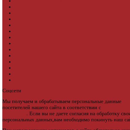
Регулируемые опоры
Ступени из ДПК
Фасадная плитка
Фасадные термопанели
Фиброцементный Сайдинг
Подложка для ламината
Плинтус
Подложка из пробки
Пробковый пол
Паркетная доска
Инженерная паркетная доска
Виниловый ламинат
Винты для ручек
Массивная доска
Соцсети
Мы получаем и обрабатываем персональные данные
посетителей нашего сайта в соответствии с
официальн
политикой
. Если вы не даете согласия на обработку сво
персональных данных,вам необходимо покинуть наш са