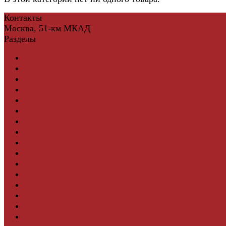
Контакты
Москва, 51-км МКАД
Разделы
Керамическая плитка
Свет
Мебель и Интерьер
Мебельная фурнитура
Фасадные панели
Террасная доска ДПК
Виниловый сайдинг
Водосточная система
Ламинат
Грядки ДПК
Двери
Ковры
Комплектующие
Клей для паркета и массивной доски
Дверная фурнитура
Кровля