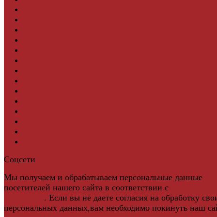
Регулируемые опоры
Ступени из ДПК
Фасадная плитка
Фасадные термопанели
Фиброцементный Сайдинг
Подложка для ламината
Плинтус
Подложка из пробки
Пробковый пол
Паркетная доска
Инженерная паркетная доска
Виниловый ламинат
Винты для ручек
Массивная доска
Соцсети
Мы получаем и обрабатываем персональные данные
посетителей нашего сайта в соответствии с
официальн
политикой
. Если вы не даете согласия на обработку сво
персональных данных,вам необходимо покинуть наш са