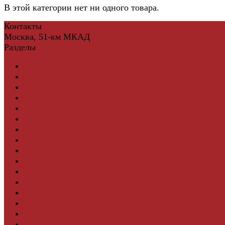
В этой категории нет ни одного товара.
Контакты
Москва, 51-км МКАД
Разделы
Керамическая плитка
Свет
Мебель и Интерьер
Мебельная фурнитура
Фасадные панели
Террасная доска ДПК
Виниловый сайдинг
Водосточная система
Ламинат
Грядки ДПК
Двери
Ковры
Комплектующие
Клей для паркета и массивной доски
Дверная фурнитура
Кровля