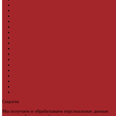
Клей для паркета и массивной доски
Дверная фурнитура
Кровля
Регулируемые опоры
Ступени из ДПК
Фасадная плитка
Фасадные термопанели
Фиброцементный Сайдинг
Подложка для ламината
Плинтус
Подложка из пробки
Пробковый пол
Паркетная доска
Инженерная паркетная доска
Виниловый ламинат
Винты для ручек
Массивная доска
Соцсети
Мы получаем и обрабатываем персональные данные