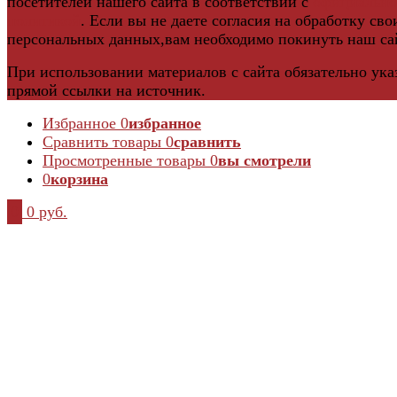
посетителей нашего сайта в соответствии с
официальн
политикой
. Если вы не даете согласия на обработку сво
персональных данных,вам необходимо покинуть наш са
При использовании материалов с сайта обязательно ука
прямой ссылки на источник.
Избранное
0
избранное
Сравнить товары
0
сравнить
Просмотренные товары
0
вы смотрели
0
корзина
0
0 руб.