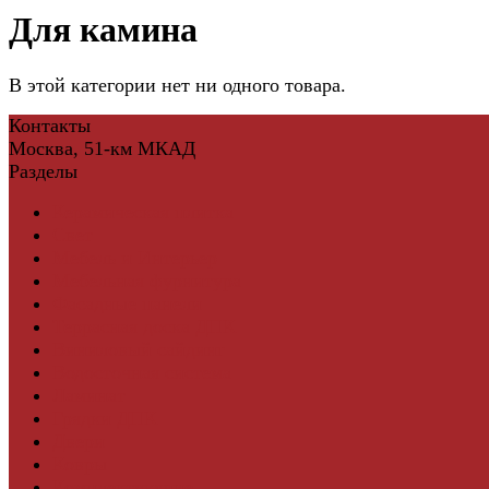
Для камина
В этой категории нет ни одного товара.
Контакты
Москва, 51-км МКАД
Разделы
Керамическая плитка
Свет
Мебель и Интерьер
Мебельная фурнитура
Фасадные панели
Террасная доска ДПК
Виниловый сайдинг
Водосточная система
Ламинат
Грядки ДПК
Двери
Ковры
Комплектующие