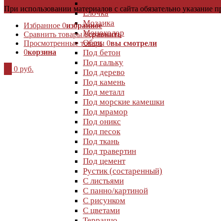
В полоску
При использовании материалов с сайта обязательно указание п
Елочка
Мозаика
Избранное
0
избранное
Моноколор
Сравнить товары
0
сравнить
Обои
Просмотренные товары
0
вы смотрели
0
корзина
Под бетон
Под гальку
0
0 руб.
Под дерево
Под камень
Под металл
Под морские камешки
Под мрамор
Под оникс
Под песок
Под ткань
Под травертин
Под цемент
Рустик (состаренный)
С листьями
С панно/картиной
С рисунком
С цветами
Терраццо