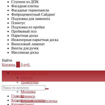
Ступени из ДПК
Фасадная плитка
Фасадные термопанели
Фиброцементный Сайдинг
Подложка для ламината
Плинтус
Подложка из пробки
Пробковый пол
Паркетная доска
Инженерная паркетная доска
Виниловый ламинат
Винты для ручек
Массивная доска
Найти
Корзина
0
0 руб.
Керамическая плитка
Стекло
Травертин
Мрамор
Мозаика
Главная
Клинкер
Керамическая плитка
Керамическая плитка
Керамогранит