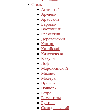
Стиль
Античный
Ар-деко
Арабский
Барокко
Восточный
Греческий
Деревенский
Кантри
Китайский
Классический
Кэжуал
Лофт
Марокканский
Милано
Модерн
Прованс
Пэчворк
Ретро
Романтизм
Рустика
Скандинавский