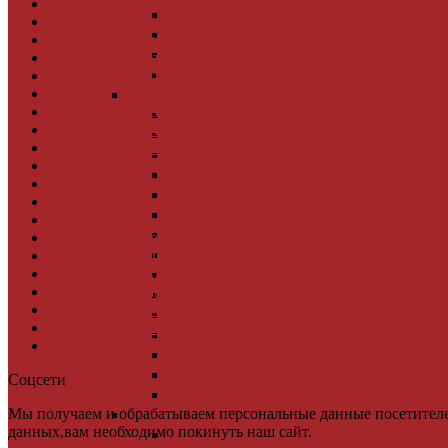
Двери
Полуматовая
Ковры
Противоскользящая (антислип)
Комплектующие
Сатинированная
Клей для паркета и массивной доски
Структурированная (рельефная)
Дверная фурнитура
Кровля
Размер
Регулируемые опоры
100х100
Ступени из ДПК
120х120
Фасадная плитка
120х20
Фасадные термопанели
120х240
Фиброцементный Сайдинг
120х278
Подложка для ламината
120х280
Плинтус
160х320
Подложка из пробки
160х80
Пробковый пол
Паркетная доска
180х120
Инженерная паркетная доска
19,5х120
Виниловый ламинат
30х30
Винты для ручек
60х120
Массивная доска
60х60
80х160
Соцсети
80х80
Мы получаем и обрабатываем персональные данные посетителе
Рисунок
данных,вам необходимо покинуть наш сайт.
Береза