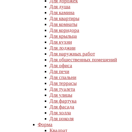
Для дорожек
Для душа
Для камина
Для квартиры
Для комнаты
Для коридора
Для крыльца
Для кухни
Для лоджии
Для наружных работ
Для общественных помещений
Для офиса
Для печи
Для спальни
Для террасы
Для туалета
Для улицы
Для фартука
Для фасада
Для холла
Для цоколя
Форма
Квадрат